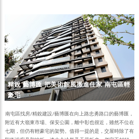
精銳 藝博匯 把美術館風搬進住家 南屯區輕
豪宅
南屯區找房/精銳建設/藝博匯在向上路忠勇路口的藝博匯，
附近有大嶺東市場、保安公園，離中彰也很近，雖然不位在
七期，但仍有輕豪宅的架勢。值得一提的是，交屋時除了有