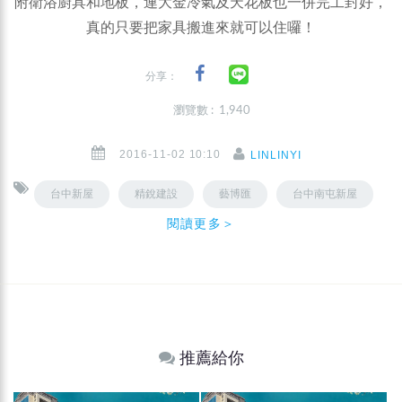
附衛浴廚具和地板，連大金冷氣及天花板也一併完工封好，
真的只要把家具搬進來就可以住囉！
分享：
瀏覽數 : 1,940
2016-11-02 10:10
LINLINYI
台中新屋
精銳建設
藝博匯
台中南屯新屋
閱讀更多＞
推薦給你