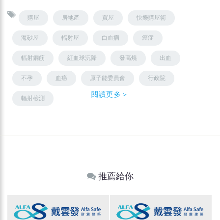
購屋
房地產
買屋
快樂購屋術
海砂屋
輻射屋
白血病
癌症
輻射鋼筋
紅血球沉降
發高燒
出血
不孕
血癌
原子能委員會
行政院
閱讀更多＞
輻射檢測
推薦給你