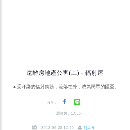
遠離房地產公害(二)－輻射屋
▲受汙染的輻射鋼筋，流落在外，成為民眾的隱憂。
分享：
瀏覽數 : 1,035
2012-06-28 12:40
列車長