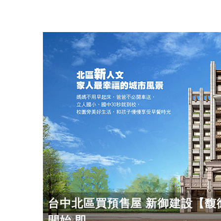
台中北區買預售屋 新御建設【馥
開始 即...