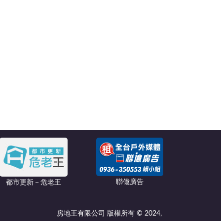
聯億廣告
都市更新－危老王
房地王有限公司 版權所有 © 2024,