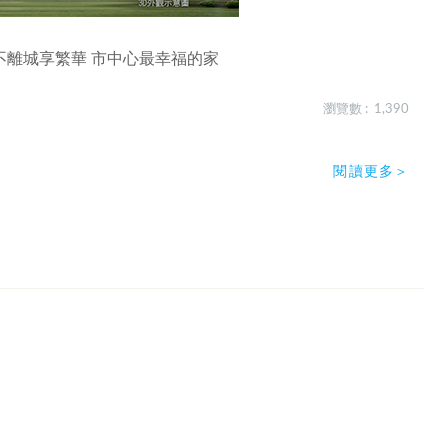
 不離城享繁華 市中心最幸福的家
瀏覽數 : 1,390
閱讀更多＞