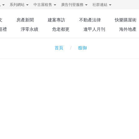
訊
系列網站
中古屋租售
廣告刊登服務
社群連結
文
房產新聞
建案專訪
不動產法律
快樂購屋術
巡禮
淨零永續
危老都更
逢甲人月刊
海外地產
馥御
首頁