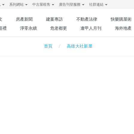
訊
系列網站
中古屋租售
廣告刊登服務
社群連結
文
房產新聞
建案專訪
不動產法律
快樂購屋術
巡禮
淨零永續
危老都更
逢甲人月刊
海外地產
高雄大社新屋
首頁