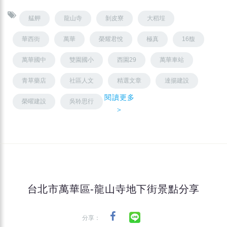
艋舺
龍山寺
剝皮寮
大稻埕
華西街
萬華
榮耀君悅
極真
16馥
萬華國中
雙園國小
西園29
萬華車站
青草藥店
社區人文
精選文章
達揚建設
閱讀更多
榮曜建設
吳聆思行
＞
台北市萬華區-龍山寺地下街景點分享
分享：