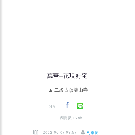
萬華–花現好宅
▲ 二級古蹟龍山寺
分享：
瀏覽數 : 965
2012-06-07 08:57
列車長