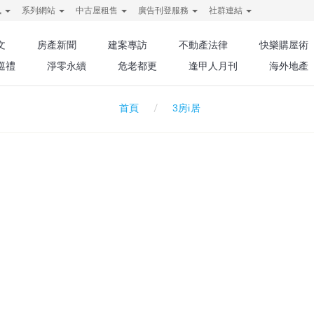
訊
系列網站
中古屋租售
廣告刊登服務
社群連結
文
房產新聞
建案專訪
不動產法律
快樂購屋術
巡禮
淨零永續
危老都更
逢甲人月刊
海外地產
3房i居
首頁