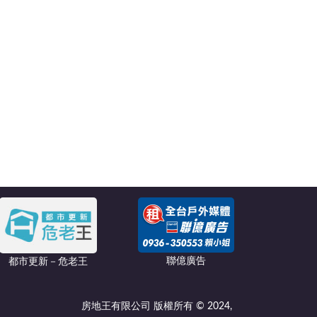
聯億廣告
都市更新－危老王
房地王有限公司 版權所有 © 2024,