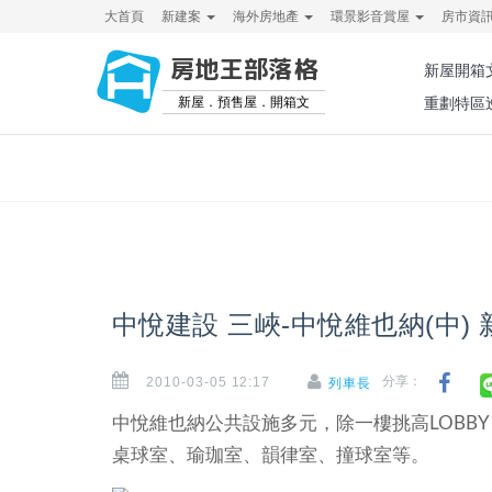
大首頁
新建案
海外房地產
環景影音賞屋
房市資
房地王部落格
新屋開箱
新屋．預售屋．開箱文
重劃特區
中悅建設 三峽-中悅維也納(中)
2010-03-05 12:17
分享：
列車長
中悅維也納公共設施多元，除一樓挑高LOBB
桌球室、瑜珈室、韻律室、撞球室等。