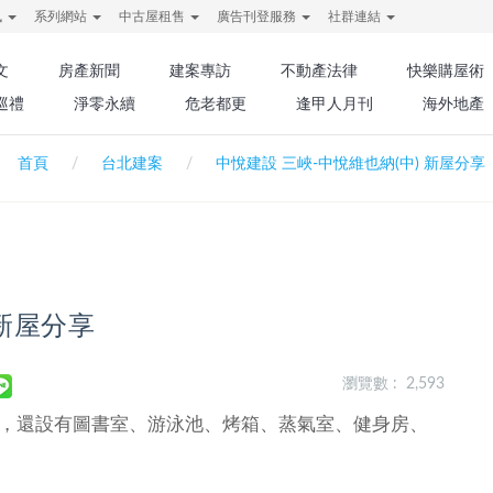
訊
系列網站
中古屋租售
廣告刊登服務
社群連結
文
房產新聞
建案專訪
不動產法律
快樂購屋術
巡禮
淨零永續
危老都更
逢甲人月刊
海外地產
首頁
台北建案
中悅建設 三峽-中悅維也納(中) 新屋分享
 新屋分享
瀏覽數 : 2,593
Y，還設有圖書室、游泳池、烤箱、蒸氣室、健身房、