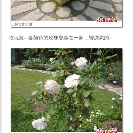
玫瑰叢~ 各顏色的玫瑰交織在一起，蠻漂亮的~