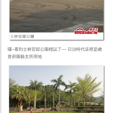
囉~看到士林官邸公園標誌了~~ 日治時代這裡是總
督府園藝支所用地