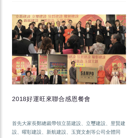
2018好運旺來聯合感恩餐會
首先大家長鄭總裁帶領立苗建設、立璽建設、昱賢建
設、曜彰建設、新航建設、玉寶文創等公司全體同