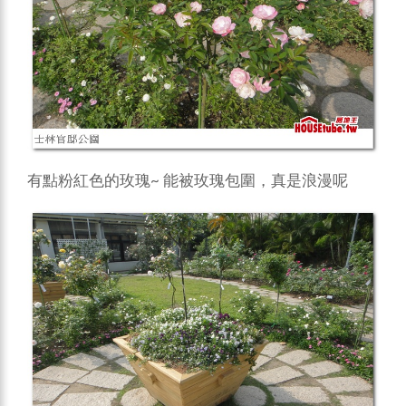
有點粉紅色的玫瑰~ 能被玫瑰包圍，真是浪漫呢