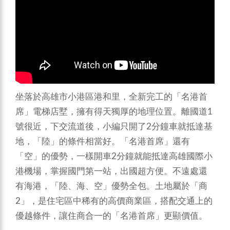
坐落於高雄市小港區港和里，全新完工的「名港首
席」電梯店墅，擁有得天獨厚的地理位置。離國道1
號很近，下交流道後，小編只開了2分鐘車就抵達基
地，「陸」的條件相當好。「名港首席」還有
「空」的優勢，一樣開車2分鐘就能抵達高雄國際小
港機場，掌握國門第一站，出國超方便。不遠處還
有海港，「陸、海、空」優勢全包。土地屬於「商
2」，是住宅區中稀有的高價商業區，搭配交通上的
優越條件，讓住商合一的「名港首席」更顯價值。