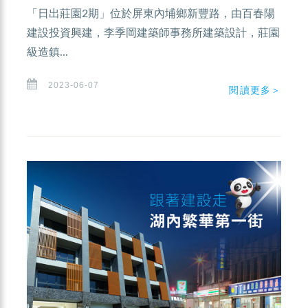
「日出莊園2期」位於屏東內埔鄉新豐路，由百春陽
建設投資興建，李季岡建築師事務所建築設計，莊園
級造鎮...
2023-06-07
閱讀更多＞