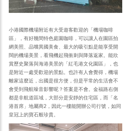
小港國際機場附近有大受遊客歡迎的「機場咖啡
區」，有好幾間特色庭園咖啡，可以讓人在園區拍
網美照、品嚐異國美食、最大的吸引點是能享受開
闊的機場美景，看飛機起飛衝刺與降落返家。能欣
賞歷史聚落與海港美景的「紅毛港文化園區」，也
是附近一處受歡迎的景點。也許有人會覺得，機場
離家這麼近，出國是很方便，但是平常的生活會不
會受到飛航噪音影響呢？答案是不會。金福路右側
都是非航道區域，大部分是安靜的住宅區，而「名
港首席」地屬商2，因此一樓能開辦公司行號，如同
皇冠上的寶石般珍貴。