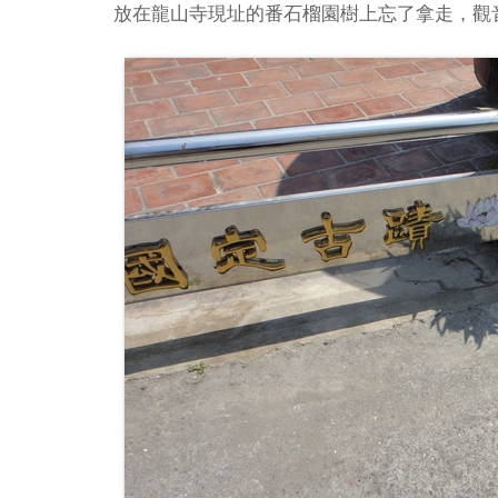
放在龍山寺現址的番石榴園樹上忘了拿走，觀