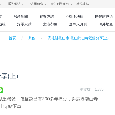
訊
系列網站
中古屋租售
廣告刊登服務
社群連結
文
房產新聞
建案專訪
不動產法律
快樂購屋術
巡禮
淨零永續
危老都更
逢甲人月刊
海外地產
首頁
其他
高雄縣鳳山市-鳳山龍山寺景點分享(上)
享(上)
瀏覽數 : 1,395
缺乏考證，但據說已有300多年歷史，與鹿港龍山寺、
龍山寺站下車