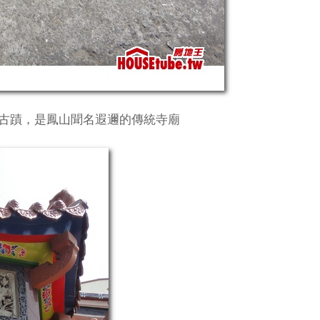
級古蹟，是鳳山聞名遐邇的傳統寺廟