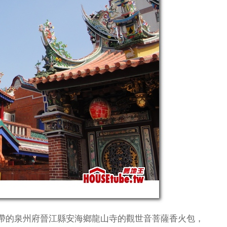
帶的泉州府晉江縣安海鄉龍山寺的觀世音菩薩香火包，