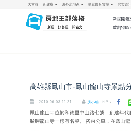
大首頁
新建案
海外房地產
環景影音賞屋
房市資
房地王部落格
新屋開箱
新屋．預售屋．開箱文
重劃特區
高雄縣鳳山市-鳳山龍山寺景點分
2010-06-03 11:21
分享：
房小編
鳳山龍山寺位於和德里中山路七號，創建年代
艋舺龍山寺一樣有名聲。 搭乘公車，在鳳山