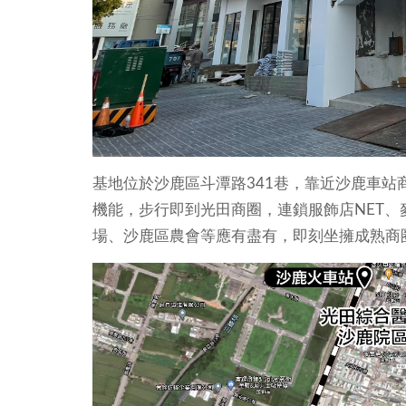
基地位於沙鹿區斗潭路341巷，靠近沙鹿車站
機能，步行即到光田商圈，連鎖服飾店NET
場、沙鹿區農會等應有盡有，即刻坐擁成熟商