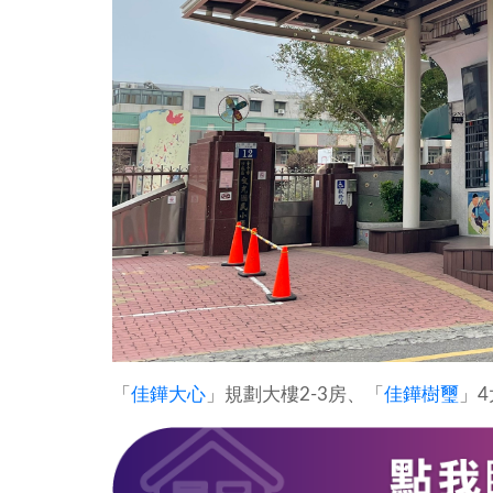
「
佳鏵大心
」規劃大樓2-3房、「
佳鏵樹璽
」