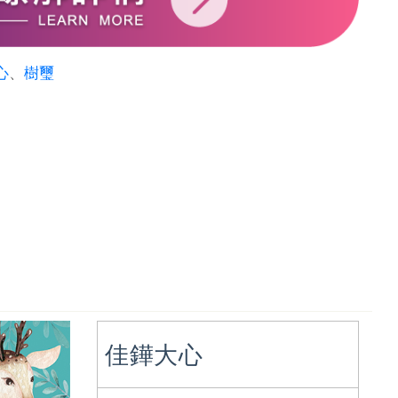
心
、
樹璽
佳鏵大心