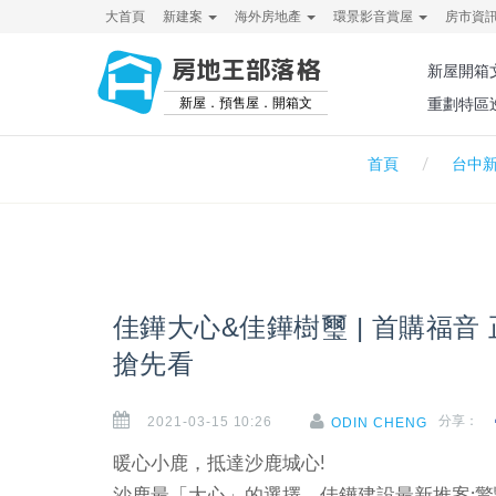
大首頁
新建案
海外房地產
環景影音賞屋
房市資
房地王部落格
新屋開箱
新屋．預售屋．開箱文
重劃特區
首頁
台中
佳鏵大心&佳鏵樹璽 | 首購福音 
搶先看
2021-03-15 10:26
分享：
ODIN CHENG
暖心小鹿，抵達沙鹿城心!
沙鹿最「大心」的選擇，佳鏵建設最新推案:驚豔