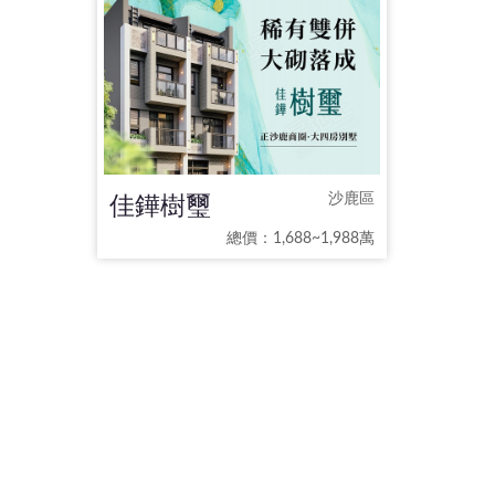
佳鏵樹璽
沙鹿區
總價：1,688~1,988萬