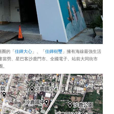
商圈的「
佳鏵大心
」、「
佳鏵樹璽
」擁有海線最強生活
、麥當勞、星巴客沙鹿門市、全國電子、站前大同街市
圈。