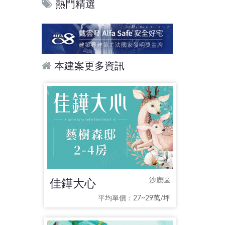
熱門精選
本建案更多資訊
佳鏵大心
沙鹿區
平均單價：27~29萬/坪