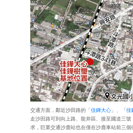
交通方面，鄰近沙田路的「
佳鏵大心
」、「
佳
走沙田路可到向上路、龍井區、接至國道三號
求，巨業交通沙鹿站也在僅在沙鹿車站前三個