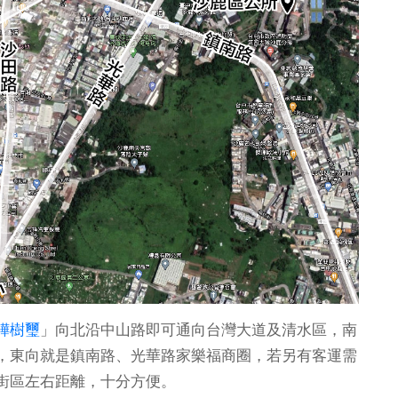
鏵樹璽
」向北沿中山路即可通向台灣大道及清水區，南
，東向就是鎮南路、光華路家樂福商圈，若另有客運需
街區左右距離，十分方便。