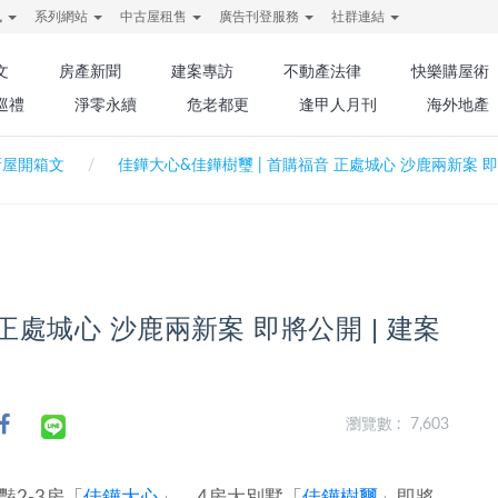
訊
系列網站
中古屋租售
廣告刊登服務
社群連結
文
房產新聞
建案專訪
不動產法律
快樂購屋術
巡禮
淨零永續
危老都更
逢甲人月刊
海外地產
新屋開箱文
佳鏵大心&佳鏵樹璽 | 首購福音 正處城心 沙鹿兩新案 即
正處城心 沙鹿兩新案 即將公開 | 建案
瀏覽數 : 7,603
2-3房「
佳鏵大心
」、4房大別墅「
佳鏵樹璽
」即將