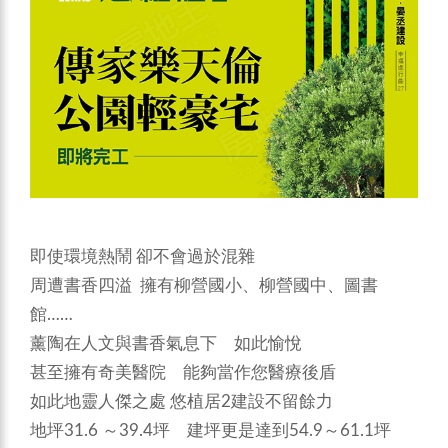
即使環境熱鬧 卻不會過於混雜
周遭書香四溢 擁有柳營國小、柳營國中、圖書
館……
薰陶在人文與書香氣息下 如此愉悅
甚至擁有奇美醫院 能夠當作您醫療後盾
如此地靈人傑之處 悠植居2建設不留餘力
地坪31.6 ～39.4坪 建坪更是達到54.9～61.1坪