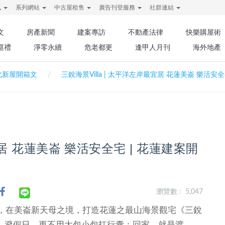
訊
系列網站
中古屋租售
廣告刊登服務
社群連結
文
房產新聞
建案專訪
不動產法律
快樂購屋術
巡禮
淨零永續
危老都更
逢甲人月刊
海外地產
北新屋開箱文
三銳海景Villa | 太平洋左岸最宜居 花蓮美崙 樂活安全
宜居 花蓮美崙 樂活安全宅 | 花蓮建案開
瀏覽數 : 5,047
，在美崙新天母之境，打造花蓮之最山海景觀宅《三銳
挑日、避假日，更不用大包小包扛行囊；回家，就是渡