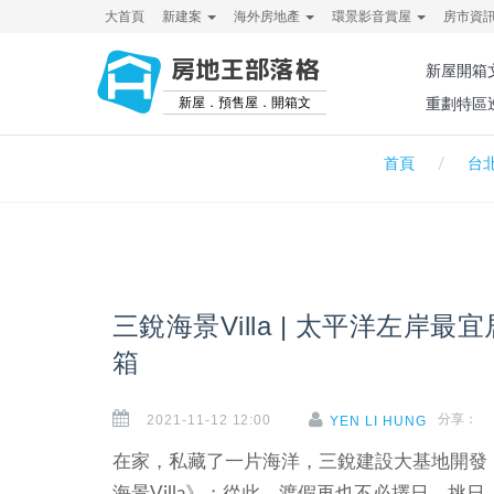
大首頁
新建案
海外房地產
環景影音賞屋
房市資
房地王部落格
新屋開箱
新屋．預售屋．開箱文
重劃特區
首頁
台
三銳海景Villa | 太平洋左岸最
箱
2021-11-12 12:00
分享：
YEN LI HUNG
在家，私藏了一片海洋，三銳建設大基地開發
海景Villa》；從此，渡假再也不必擇日、