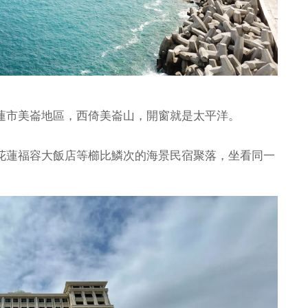
處花蓮市美崙地區，西倚美崙山，開窗就是太平洋。
花蓮福容大飯店等櫛比鱗次的海景民宿聚落，坐看同一