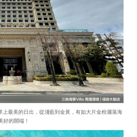
太平洋上最美的日出，從淺藍到金黃，有如大片金粉灑落海
美好的開端！