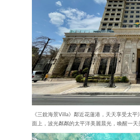
《三銳海景Villa》鄰近花蓮港，天天享受
面上，波光粼粼的太平洋美麗晨光，喚醒一天