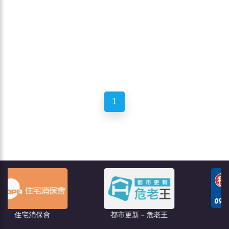
1
聯億廣告
都市更新－危老王