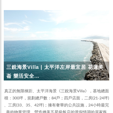
三銳海景Villa | 太平洋左岸最宜居 花蓮美
崙 樂活安全...
真正的無限棟距、太平洋海景《三銳海景Villa》，基地總面
積：300坪，規劃總戶數：84戶；四戶店面，二房(21-24坪)
、三房(33、35、42坪)；擁有奢華的公共設施，24小時最完
善的物業管理，營造媲美五星級飯店的渡假情調的居家氛