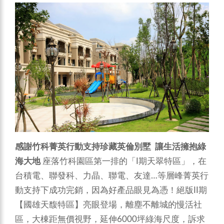
感謝竹科菁英行動支持珍藏英倫別墅 讓生活擁抱綠
海大地
座落竹科園區第一排的「I期天翠特區」，在
台積電、聯發科、力晶、聯電、友達…等層峰菁英行
動支持下成功完銷，因為好產品眼見為憑！絕版II期
【國雄天馥特區】亮眼登場，離塵不離城的慢活社
區，大棟距無價視野，延伸6000坪綠海尺度，訴求