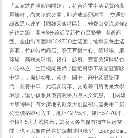
「回家就是渡假的開始」，符合注重生活品質的高
壓族群，尚未正式公開，即造成熱烈詢問。
交通動
線四通八達的【國雄天馥特區】，離寶山交流道僅2
分鐘之距，開車8分鐘近享新竹市區繁華—老爺商
圈、金山街商圈與COSTCO生活圈，擁攬完善生活
資源，竹科特約商店、勞工育樂中心、籃球場、網
球場、高爾夫球場、銀行、診所、豐富美饌與特色
小吃林立，生活機能完備；臨近科學工業園區實驗
中學，，提供幼稚、國小、國中、高中及雙語部
門，並有中華、元培及清華、交通等四所明星大學
環繞，讓小孩兼具優質競爭力與人文氣息。
【國雄
天馥特區】有天擁地的觀景大別墅卻只需要用三房
公寓價格即可入主，地坪42-95坪、建坪57-70坪，
全棟4-5房大器格局，讓家人各自保有獨立私密空
間，也可以隨自己喜好規劃成視廳室、Lounge Bar…