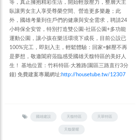
等，真正擁抱精彩生活，開始輕放壓力，整層大主
臥讓男女主人享受尊榮空間、營造更多樂趣；此
外，國雄考量到住戶們的健康與安全需求，聘請24
小時保全安管，特別打造雙公園-社區公園+多功能
運動公園，讓小孩在樂活環境下成長，目前公設已
100%完工，即刻入主，輕鬆體驗：回家=解壓不再
是夢想，敬邀闔府蒞臨感受國雄天馥特區的美好人
生！
基地位置：竹科特區‧大雅路(園區三路直行3分
鐘)
免費建案專屬網址:
http://housetube.tw/12307
國雄建設
天馥特區
天翠特區
天馥榮耀