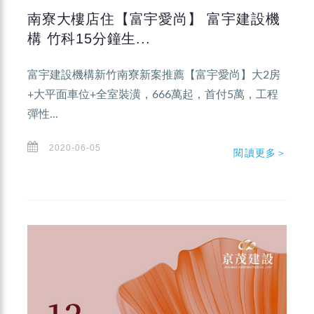
南寮大樓店住【富宇愛尚】 富宇建設機
構 竹科15分鐘生...
富宇建設機構新竹南寮新案推薦【富宇愛尚】大2房
+大平面車位+全室裝潢，666萬起，首付5萬，工程
彈性...
2020-06-05
閱讀更多＞