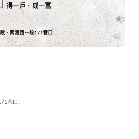
71巷口。