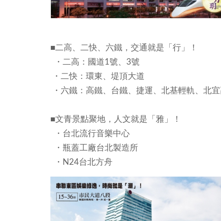
■二高、二快、六鐵，交通就是「行」！
・二高：國道1號、3號
・二快：環東、堤頂大道
・六鐵：高鐵、台鐵、捷運、北基輕軌、北宜
■文青景點聚地，人文就是「雅」！
・台北流行音樂中心
・瓶蓋工廠台北製造所
・N24台北方舟