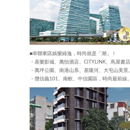
■串聯東區娛樂綠逸，時尚就是「潮」！
・喜樂影城、萬怡酒店、CITYLINK、蔦屋書店、Gl
・萬坪公園、南港山系、基隆河、大屯山美景
・攬信義101、南軟、中信園區，時尚最前線