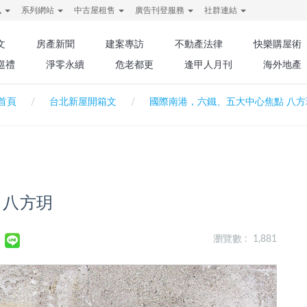
訊
系列網站
中古屋租售
廣告刊登服務
社群連結
文
房產新聞
建案專訪
不動產法律
快樂購屋術
巡禮
淨零永續
危老都更
逢甲人月刊
海外地產
首頁
台北新屋開箱文
國際南港，六鐵、五大中心焦點 八方
 八方玥
瀏覽數 : 1,881