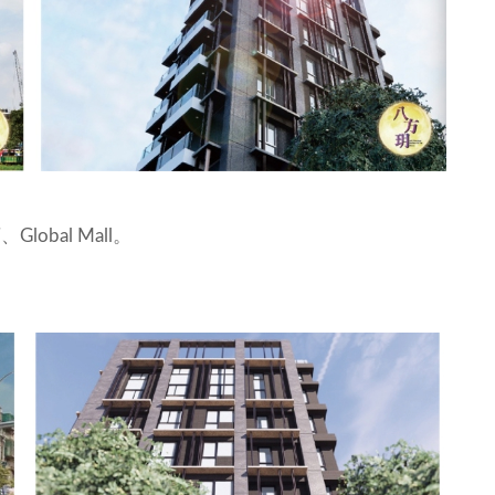
obal Mall。
。
。