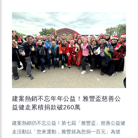
建案熱銷不忘年年公益！雅豐盃慈善公
益健走累積捐款破260萬
建案熱銷仍不忘公益！第七屆「雅豐盃」慈善公益健
走活動以「您來運動，雅豐就為您捐一百元」為號