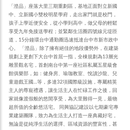
「澄品」座落大里三期重劃區，基地正面對立新國
中、立新國小雙校明星學府，走出家門就是校門，
孩子上學近便安全，從小學到高中，做父母的輕鬆
享受九年免接送學程；並緊鄰生活圈四號線元堤匝
道，15分鐘環台中通勤圈迅速抵達台中市新市政中
心。
「澄品」除了擁有絕佳的地段優勢外，在建築
規劃上更創下大台中首屈一指，全棟規劃為13層光
雕景觀名宅，首創南台中第一座社區私屬五星級會
館俱樂部，如：健身房、瑜珈教室、悅讀沙龍、兒
童遊戲王國…等，多達32項國際級設施，專屬精英
主人的尊寵禮遇，讓生活主人在忙碌工作之後，回
家就像渡假般的悠閒享受，為大里難得一見，最物
超所值的全齡悠活宅。
同興協記建設以七期豪宅專
業建築團隊，致力為生活主人打造一座典藏好宅，
無論是從純淨生活的選擇、區域資源的豐富性，甚