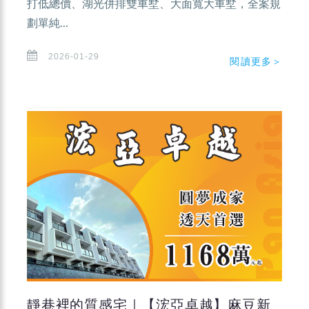
打低總價、湖光併排雙車墅、大面寬大車墅，全案規
劃單純...
2026-01-29
閱讀更多＞
靜巷裡的質感宅｜【浤亞卓越】麻豆新