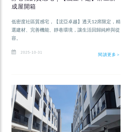
成屋開箱
低密度社區質感宅，【浤亞卓越】透天12席限定，精
選建材、完善機能、靜巷環境，讓生活回歸純粹與從
容。
2025-10-31
閱讀更多＞