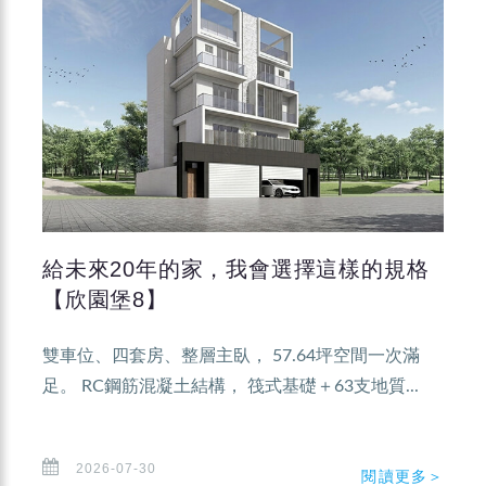
給未來20年的家，我會選擇這樣的規格
【欣園堡8】
雙車位、四套房、整層主臥， 57.64坪空間一次滿
足。 RC鋼筋混凝土結構， 筏式基礎＋63支地質...
2026-07-30
閱讀更多＞