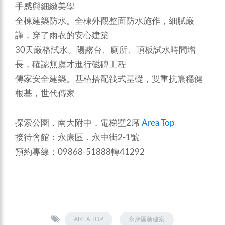
手感與細緻美學
全棟建築防水。全棟外觀整面防水施作，細膩嚴
謹，穿了雨衣的安心建築
30天嚴格試水。陽露台、廁所、頂板試水時間增
長，確認無虞才進行磁磚工程
傳家安全建築。基樁搭配筏式基礎，雙重抗震穩健
根基，世代傳家
探索公園．南大附中．電梯墅2席
Area Top
接待會館：永康區．永中街2-1號
預約專線：09868-51888轉41292
AREA TOP
永康區新建案