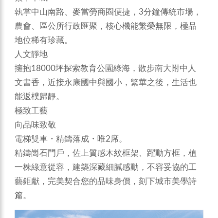
執掌中山南路、麥當勞商圈便捷，3分鐘傳統市場，
農會、區公所行政匯聚，核心機能繁榮無限，極品
地位稀有珍藏。
人文靜地
擁抱18000坪探索教育公園綠海，散步南大附中人
文書香，近接永康國中與國小，繁華之後，生活也
能返樸歸靜。
極致工藝
向品味致敬
電梯雙車・精鑄落成・唯2席。
精鑄崗石門戶，佐上質感木紋框架、躍動方框，植
一株綠意從容，建築深藏細膩感動，不容妥協的工
藝鉅獻，完美契合您的品味身價，刻下城市美學詩
篇。