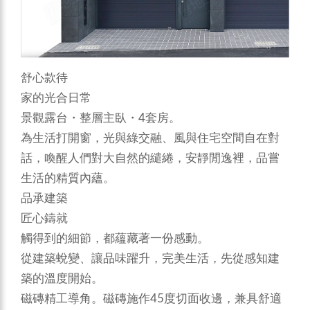
舒心款待
家的光合日常
景觀露台・整層主臥・4套房。
為生活打開窗，光與綠交融、風與住宅空間自在對
話，喚醒人們對大自然的繾綣，安靜閒逸裡，品嘗
生活的精質內蘊。
品承建築
匠心鑄就
觸得到的細節，都蘊藏著一份感動。
從建築蛻變、讓品味躍升，完美生活，先從感知建
築的溫度開始。
磁磚精工導角。磁磚施作45度切面收邊，兼具舒適