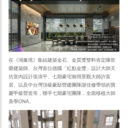
在《鴻豫境》集結建築金石、金質獎雙料肯定陳世
榮建築師、台灣首位德國「紅點金獎」設計大師天
坊室內設計張清平、七期豪宅御用景觀大師許富
居、以及中台灣頂級豪邸營建團隊謝佳修帶領的寶
慶甲級營造等，聯手七期豪宅團隊，全面移植大師
美學DNA。