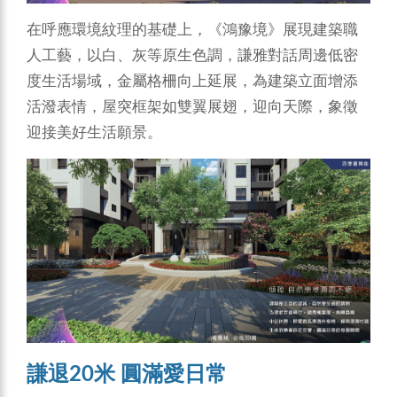
在呼應環境紋理的基礎上，《鴻豫境》展現建築職
人工藝，以白、灰等原生色調，謙雅對話周邊低密
度生活場域，金屬格柵向上延展，為建築立面增添
活潑表情，屋突框架如雙翼展翅，迎向天際，象徵
迎接美好生活願景。
謙退20米 圓滿愛日常