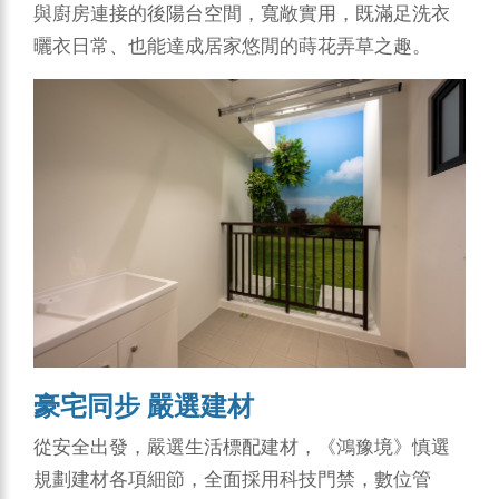
與廚房連接的後陽台空間，寬敞實用，既滿足洗衣
曬衣日常、也能達成居家悠閒的蒔花弄草之趣。
豪宅同步 嚴選建材
從安全出發，嚴選生活標配建材，《鴻豫境》慎選
規劃建材各項細節，全面採用科技門禁，數位管