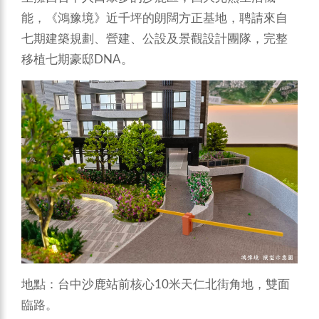
能，《鴻豫境》近千坪的朗闊方正基地，聘請來自
七期建築規劃、營建、公設及景觀設計團隊，完整
移植七期豪邸DNA。
地點：台中沙鹿站前核心10米天仁北街角地，雙面
臨路。