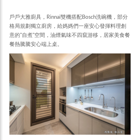
戶戶大雅廚具，Rinnai雙機搭配Bosch洗碗機，部分
格局規劃獨立廚房，給媽媽們一座安心發揮料理創
意的"自煮"空間，油煙氣味不四竄游移，居家美食餐
餐熱騰騰安心端上桌。