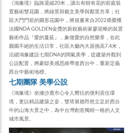
《鴻豫境》臨路退縮20米，讓出有樹有花的前庭裝
置藝術雙花園，將綠景與藝文美學與鄰里共享；社
區大門門前的圓形花園中，將規畫來自2022甫榮獲
法國NDA GOLDEN金獎的新銳藝術家廖迎晰的裝置
藝術作品『愛的蔓延』，象徵愛的自然樂章，在此
圓園不絕的生活日常，社區大廳內大器挑高7.4米，
沿續鴻豫建設七期DNA的闊氣美學，從建築外觀到
公設配置，將豪邸美感思維帶進西台中，重新定義
西台中藝術地標。
七期團隊 美學公設
《鴻豫境》坐擁沙鹿市心令人嚮往的便利居住環
境，更以精品建築之姿，雙塔展翅昂然立足於西台
中的山海大景之中，為中台灣創造獨樹一格的人文
城市風景。