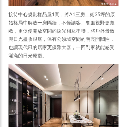
接待中心規劃樣品屋1間，將A1三房二衛35坪的原
始格局中解放一房隔牆，不僅讓客、餐廳視野更寬
敞，更促使開放空間的採光相互串聯，將戶外景致
與日光盡收眼底，保有公領域空間的明亮開闊性，
也讓現代風的居家更優雅大器，一回到家就能感受
滿滿的日光療癒。