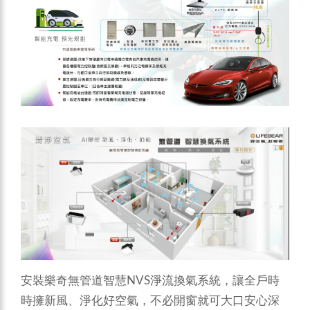
安裝樂奇無管道智慧NVS淨流換氣系統，讓全戶時
時擁新風、淨化好空氣，不必開窗就可大口安心深