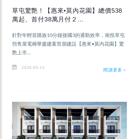
草屯驚艶！【惠來•莫內花園】總價538
萬起、首付38萬月付２...
針對年輕首購族10分鐘接國3的通勤效率，南投草屯
預售屋電梯華廈建案世朋建設【惠來•莫內花園】驚
艶上市...
2026-03-13
閱讀更多＞