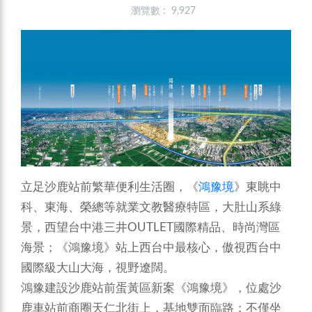
瀏覽數 : 9,927
立足沙鹿站前繁華便利生活圈，《
鴻豫境
》東眺中
科、東海、榮總等就業文教醫療特區，大肚山系綠
景，西望台中港三井OUTLET國際精品、時尚灣區
海景；《鴻豫境》站上西台中最核心，傲視西台中
國際級大山大海，視野遼闊。
鴻豫建設沙鹿站前蛋黃區新案《鴻豫境》，位處沙
鹿車站前商圈天仁北街上，基地雙面臨路；不僅坐