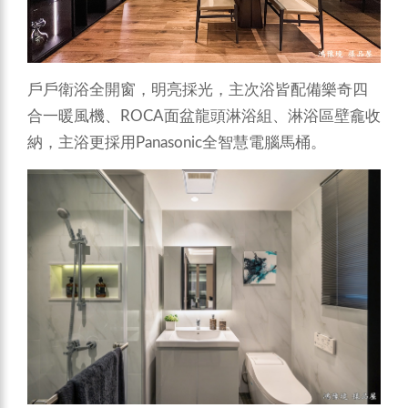
戶戶衛浴全開窗，明亮採光，主次浴皆配備樂奇四
合一暖風機、ROCA面盆龍頭淋浴組、淋浴區壁龕收
納，主浴更採用Panasonic全智慧電腦馬桶。