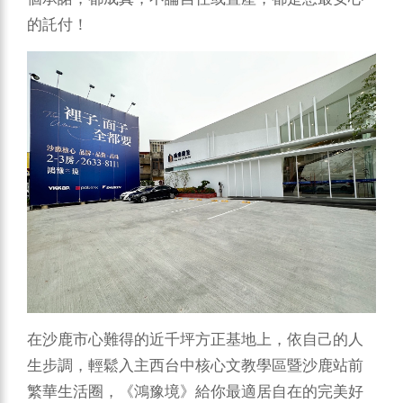
的託付！
在沙鹿市心難得的近千坪方正基地上，依自己的人
生步調，輕鬆入主西台中核心文教學區暨沙鹿站前
繁華生活圈，《鴻豫境》給你最適居自在的完美好