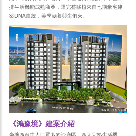
擁生活機能成熟商圈，還完整移植來自七期豪宅建
築DNA血統，美學涵養與生俱來。
《鴻豫境》建案介紹
坐擁西台中人口眾多的沙鹿區，四大完熟生活機