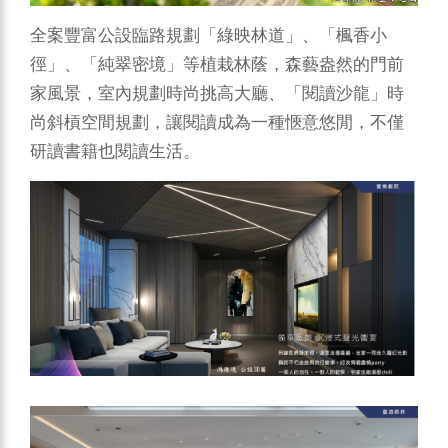
全案豐富公設臨路規劃「綠映林道」、「楓香小
徑」、「純翠密境」等植栽林蔭，森藝盎然的門前
家風景，室內規劃時尚挑高大廳、「閱讀沙龍」時
尚斜槓空間規劃，讓閱讀成為一種愜意悠閒，不僅
研讀書籍也閱讀生活。