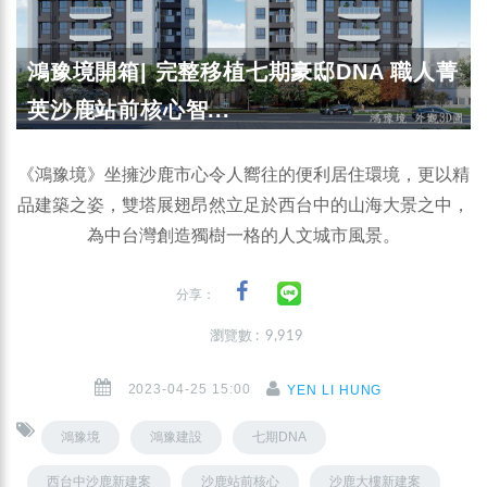
鴻豫境開箱| 完整移植七期豪邸DNA 職人菁
英沙鹿站前核心智...
《鴻豫境》坐擁沙鹿市心令人嚮往的便利居住環境，更以精
品建築之姿，雙塔展翅昂然立足於西台中的山海大景之中，
為中台灣創造獨樹一格的人文城市風景。
分享：
瀏覽數 : 9,919
2023-04-25 15:00
YEN LI HUNG
鴻豫境
鴻豫建設
七期DNA
西台中沙鹿新建案
沙鹿站前核心
沙鹿大樓新建案