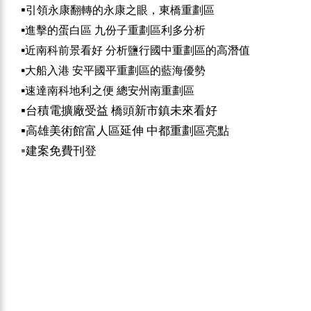
▪️
引領永康翻轉的永康之眼，東橋重劃區
▪️
進擊的蛋白區 九份子重劃區利多分析
▪️
近南科前景看好 分析鹽行國中重劃區的高潛值
▪️
大船入港 安平國平重劃區的藍海優勢
▪️
速達南科地利之便 總安州南重劃區
▪️
台積電擴廠受益 橋頭新市鎮未來看好
▪️
高雄美術館富人區延伸 中都重劃區亮點
▪️
建案免費刊登