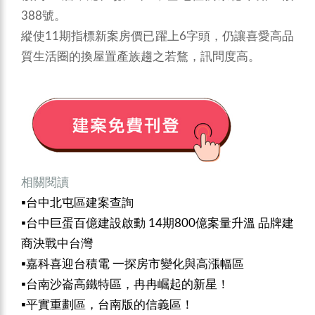
388號。
縱使11期指標新案房價已躍上6字頭，仍讓喜愛高品
質生活圈的換屋置產族趨之若鶩，訊問度高。
相關閱讀
▪️
台中北屯區建案查詢
▪️
台中巨蛋百億建設啟動 14期800億案量升溫 品牌建
商決戰中台灣
▪️
嘉科喜迎台積電 一探房市變化與高漲幅區
▪️
台南沙崙高鐵特區，冉冉崛起的新星！
▪️
平實重劃區，台南版的信義區！