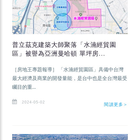
普立茲克建築大師聚落「水湳經貿園
區」被譽為亞洲曼哈頓 單坪房...
［房地王專題報導］ 「水湳經貿園區」具備中台灣
最大經濟及商業的開發量能，是台中也是全台灣最受
矚目的重...
2024-05-02
閱讀更多＞