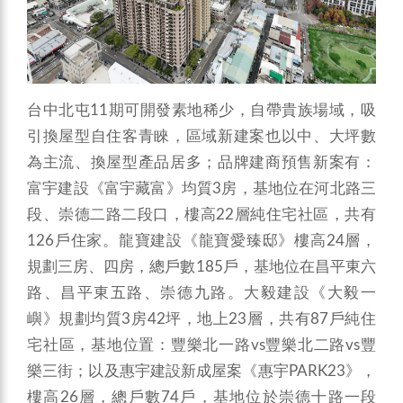
台中北屯11期可開發素地稀少，自帶貴族場域，吸
引換屋型自住客青睞，區域新建案也以中、大坪數
為主流、換屋型產品居多；品牌建商預售新案有：
富宇建設《富宇藏富》均質3房，基地位在河北路三
段、崇德二路二段口，樓高22層純住宅社區，共有
126戶住家。龍寶建設《龍寶愛臻邸》樓高24層，
規劃三房、四房，總戶數185戶，基地位在昌平東六
路、昌平東五路、崇德九路。大毅建設《大毅一
嶼》規劃均質3房42坪，地上23層，共有87戶純住
宅社區，基地位置：豐樂北一路vs豐樂北二路vs豐
樂三街；以及惠宇建設新成屋案《惠宇PARK23》，
樓高26層，總戶數74戶，基地位於崇德十路一段