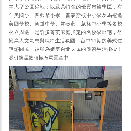
等大型公園綠地；以及具特色的優質貴族學區，有
仁美國小、四張犁小學，普霖斯頓中小學及馬禮遜
美國學校、衛道中學、常春藤、葳格中小學等名校
林立周邊，是許多菁英家庭指定的名校學區宅，坐
擁高人文氣息與純靜生活氛圍，台中11期的美式住
宅悠閒風，被譽為媲美台北天母的優質生活指標！
吸引換屋族積極布局置產中。