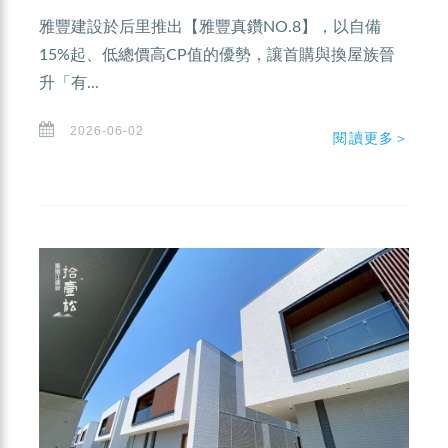
雅豐建設於后里推出【雅豐真鑽NO.8】，以自備
15%起、低總價高CP值的優勢，讓首購與換屋族晉
升「有...
2026-06-02
閱讀更多＞