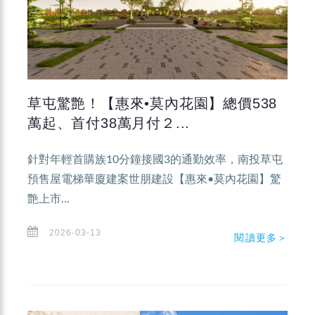
草屯驚艶！【惠來•莫內花園】總價538
萬起、首付38萬月付２...
針對年輕首購族10分鐘接國3的通勤效率，南投草屯
預售屋電梯華廈建案世朋建設【惠來•莫內花園】驚
艶上市...
2026-03-13
閱讀更多＞