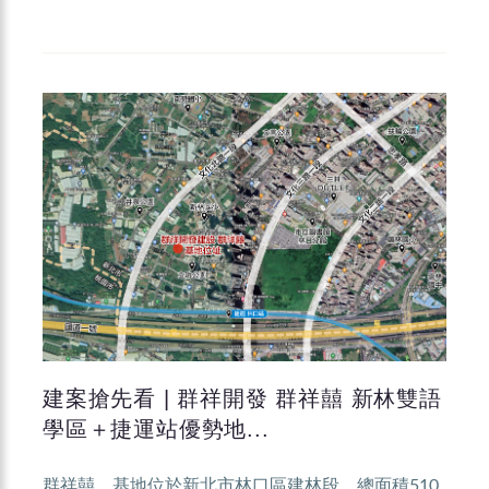
建案搶先看 | 群祥開發 群祥囍 新林雙語
學區＋捷運站優勢地...
群祥囍，基地位於新北市林口區建林段，總面積510