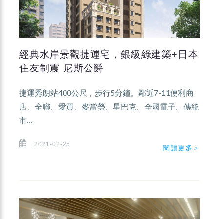
經典水岸景觀捷運宅，銀級綠建築+日本
住友制震 尼斯公爵
捷運秀朗站400公尺，步行5分鐘。鄰近7-11便利商
店、全聯、愛買、麥當勞、星巴克、全國電子、傳統
市...
2021-02-25
閱讀更多＞