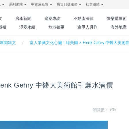
訊
系列網站
中古屋租售
廣告刊登服務
社群連結
文
房產新聞
建案專訪
不動產法律
快樂購屋術
巡禮
淨零永續
危老都更
逢甲人月刊
海外地產
屋開箱文
富人爭藏文化心臟！綠美圖 × Frenk Gehry 中醫大
enk Gehry 中醫大美術館引爆水湳價
瀏覽數 : 935