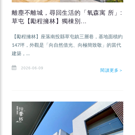
離塵不離城，尋回生活的「氧森寓 所」:
草屯【勵程擁林】獨棟別...
【勵程擁林】座落南投縣草屯鎮三層巷，基地面積約
147坪，外觀是「向自然借光、向極簡致敬」的當代
建築，...
2026-06-09
閱讀更多＞