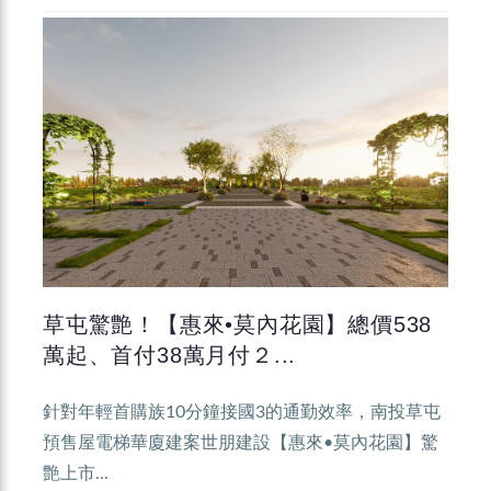
草屯驚艶！【惠來•莫內花園】總價538
萬起、首付38萬月付２...
針對年輕首購族10分鐘接國3的通勤效率，南投草屯
預售屋電梯華廈建案世朋建設【惠來•莫內花園】驚
艶上市...