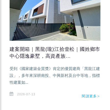
建案開箱｜黑龍(瓏)江拾壹松｜國姓鄉市
中心隱逸豪墅，高資產族...
受到《國家建築金質獎》肯定的優質建商「黑龍江建
設」，多年來深耕南投、中興新村及台中等地，指標
性建案如...
2026-07-13
閱讀更多＞