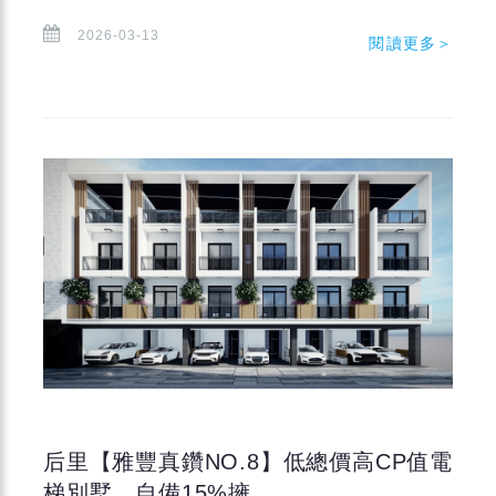
2026-03-13
閱讀更多＞
后里【雅豐真鑽NO.8】低總價高CP值電
梯別墅，自備15%擁...