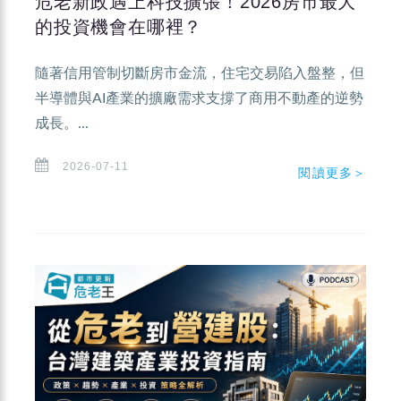
危老新政遇上科技擴張！2026房市最大
的投資機會在哪裡？
隨著信用管制切斷房市金流，住宅交易陷入盤整，但
半導體與AI產業的擴廠需求支撐了商用不動產的逆勢
成長。...
2026-07-11
閱讀更多＞