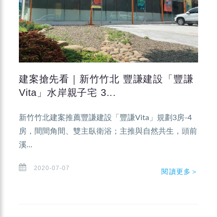
建案搶先看｜新竹竹北 豐謙建設「豐謙
Vita」水岸親子宅 3...
新竹竹北建案推薦豐謙建設「豐謙Vita」規劃3房-4
房，間間角間、雙主臥衛浴；主推與自然共生，頭前
溪...
2020-07-07
閱讀更多＞