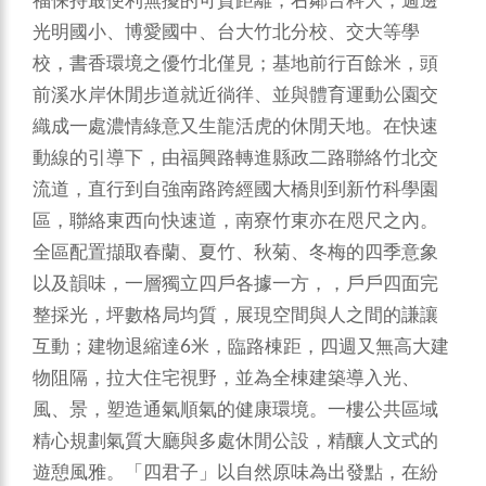
福保持最便利無擾的可貴距離，右鄰台科大，週邊
光明國小、博愛國中、台大竹北分校、交大等學
校，書香環境之優竹北僅見；基地前行百餘米，頭
前溪水岸休閒步道就近徜徉、並與體育運動公園交
織成一處濃情綠意又生龍活虎的休閒天地。在快速
動線的引導下，由福興路轉進縣政二路聯絡竹北交
流道，直行到自強南路跨經國大橋則到新竹科學園
區，聯絡東西向快速道，南寮竹東亦在咫尺之內。
全區配置擷取春蘭、夏竹、秋菊、冬梅的四季意象
以及韻味，一層獨立四戶各據一方，，戶戶四面完
整採光，坪數格局均質，展現空間與人之間的謙讓
互動；建物退縮達6米，臨路棟距，四週又無高大建
物阻隔，拉大住宅視野，並為全棟建築導入光、
風、景，塑造通氣順氣的健康環境。一樓公共區域
精心規劃氣質大廳與多處休閒公設，精釀人文式的
遊憩風雅。「四君子」以自然原味為出發點，在紛