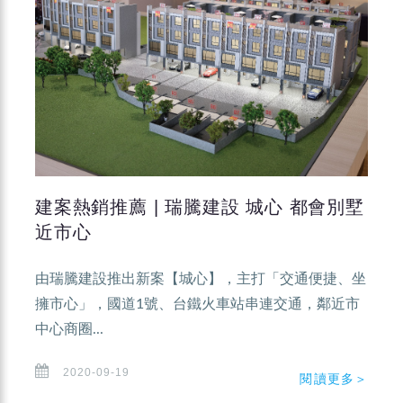
建案熱銷推薦 | 瑞騰建設 城心 都會別墅
近市心
由瑞騰建設推出新案【城心】，主打「交通便捷、坐
擁市心」，國道1號、台鐵火車站串連交通，鄰近市
中心商圈...
2020-09-19
閱讀更多＞