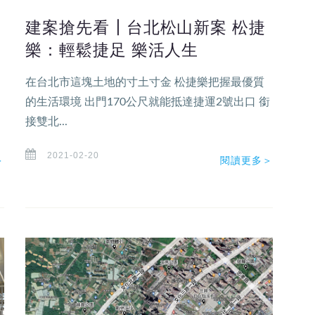
建案搶先看┃台北松山新案 松捷
樂：輕鬆捷足 樂活人生
在台北市這塊土地的寸土寸金 松捷樂把握最優質
、
的生活環境 出門170公尺就能抵達捷運2號出口 銜
接雙北...
2021-02-20
＞
閱讀更多＞