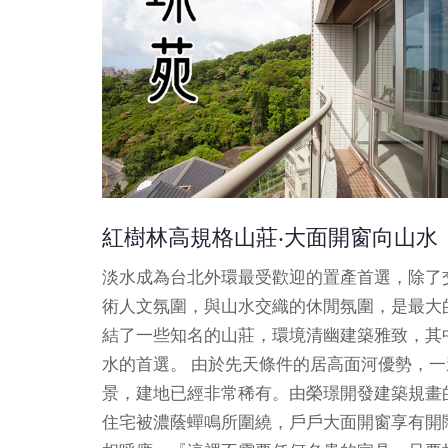
紅樹林高規格山莊‧大面開窗向山水
淡水成為台北外環最受歡迎的置產首選，除了
術人文氛圍，與山水交織的休閒氛圍，是最大
結了一些知名的山莊，環境清幽建築雅致，其
水的首選。
由於先天條件的居高面河優勢，一
景，建地已經非常稀有。由榮璟開發建築規畫
住宅被濃蔭蟬鳴所圍繞，戶戶大面開窗享有開