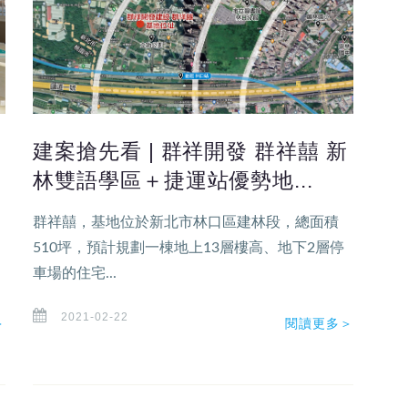
建案搶先看 | 群祥開發 群祥囍 新
林雙語學區＋捷運站優勢地...
群祥囍，基地位於新北市林口區建林段，總面積
510坪，預計規劃一棟地上13層樓高、地下2層停
車場的住宅...
2021-02-22
＞
閱讀更多＞