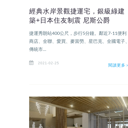
經典水岸景觀捷運宅，銀級綠建
築+日本住友制震 尼斯公爵
捷運秀朗站400公尺，步行5分鐘。鄰近7-11便利
商店、全聯、愛買、麥當勞、星巴克、全國電子
傳統市...
2021-02-25
閱讀更多