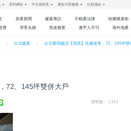
訊
系列網站
中古屋租售
廣告刊登服務
社群連結
文
房產新聞
建案專訪
不動產法律
快樂購屋術
巡禮
淨零永續
危老都更
逢甲人月刊
海外地產
台北建案
台北榮璟建設【璟苑】先建後售，72、145坪雙
72、145坪雙併大戶
瀏覽數 : 1,141