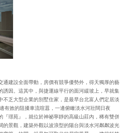
交通建設全面帶動，房價有競爭優勢外，得天獨厚的藝
的誘因。這其中，與捷運線平行的面河緩坡上，早就集
中不乏大型企業的別墅住家，是最早台北富人們定居淡
邊有效的阻擾車流喧囂，一邊俯瞰淡水河壯闊日夜
的『璟苑』，就位於神祕寧靜的高級山莊內，稀有雙併
闊的景觀，建築外觀以波浪型的陽台與淡水河粼粼波光