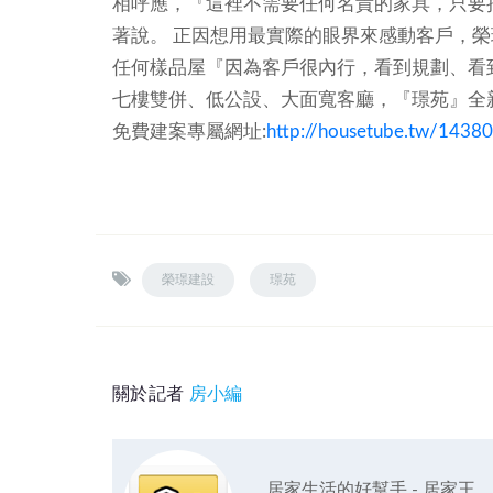
相呼應，『這裡不需要任何名貴的家具，只要
著說。
正因想用最實際的眼界來感動客戶，榮
任何樣品屋『因為客戶很內行，看到規劃、看
七樓雙併、低公設、大面寬客廳，『璟苑』全
免費建案專屬網址:
http://housetube.tw/14380
榮璟建設
璟苑
關於記者
房小編
居家生活的好幫手 - 居家王