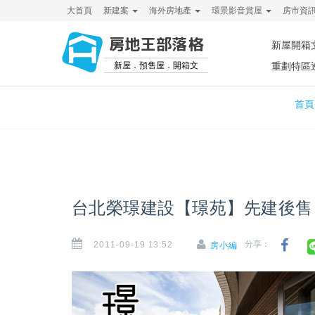
大首頁
新建案
海外房地產
環景影音賞屋
房市資
房地王部落格
新屋開箱
新屋．預售屋．開箱文
重劃特區
首頁
台北榮璟建設【璟苑】先建後售，
2011-09-19 13:52
分享：
房小編