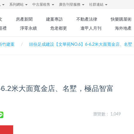
訊
系列網站
中古屋租售
廣告刊登服務
社群連結
文
房產新聞
建案專訪
不動產法律
快樂購屋術
巡禮
淨零永續
危老都更
逢甲人月刊
海外地產
新竹建案
頭份足成建設【文華苑NO.6】6-6.2米大面寬金店、名
-6.2米大面寬金店、名墅，極品智富
瀏覽數 : 1,049