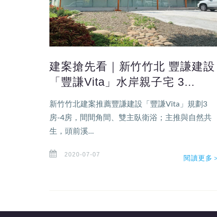
建案搶先看｜新竹竹北 豐謙建設
「豐謙Vita」水岸親子宅 3...
新竹竹北建案推薦豐謙建設「豐謙Vita」規劃3
房-4房，間間角間、雙主臥衛浴；主推與自然共
生，頭前溪...
2020-07-07
閱讀更多