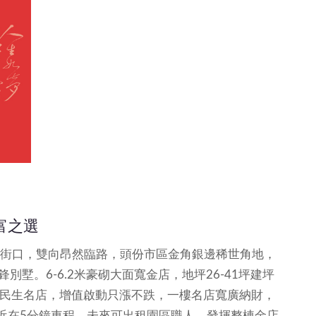
富之選
英街口，雙向昂然臨路，頭份市區金角銀邊稀世角地，
墅。6-6.2米豪砌大面寬金店，地坪26-41坪建坪
目的民生名店，增值啟動只漲不跌，一樓名店寬廣納財，
近在5分鐘車程，未來可出租園區職人，發揮整棟金店