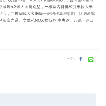
藏鋒6.2米大面寬別墅，一樓室內併排式雙車位大車
貼心，二樓闊綽大客廳每一房均作套房規劃，恆居豪墅
智富之選。文華苑NO.6接待館:中央路、八德一路口
分享：