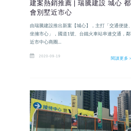
建案熱銷推薦 | 瑞騰建設 城心 都
會別墅近市心
由瑞騰建設推出新案【城心】，主打「交通便捷
坐擁市心」，國道1號、台鐵火車站串連交通，鄰
近市中心商圈...
2020-09-19
閱讀更多