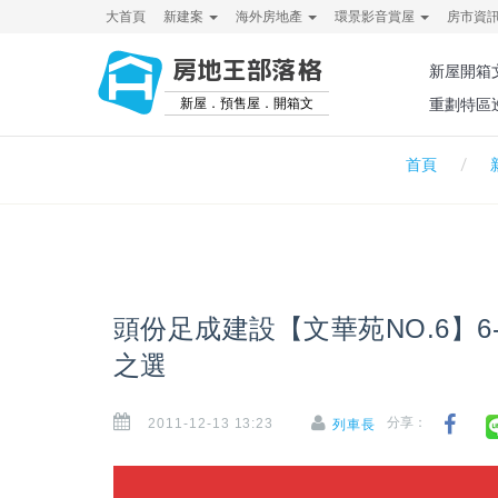
大首頁
新建案
海外房地產
環景影音賞屋
房市資
房地王部落格
新屋開箱
新屋．預售屋．開箱文
重劃特區
首頁
頭份足成建設【文華苑NO.6】6
之選
2011-12-13 13:23
分享：
列車長