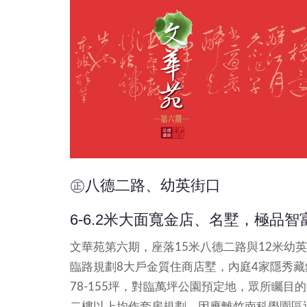
㊣八德二路、幼英街口
6-6.2米大面寬金店、名墅，極品智
文華苑第六期，座落15米八德二路與12米幼
臨路規劃8大戶金質住商店墅，內庭4家隱秀藏鋒別
78-155坪，對臨萬坪公園預定地，眾所矚
二樓以上均作套房規劃，因應離竹南科學園區