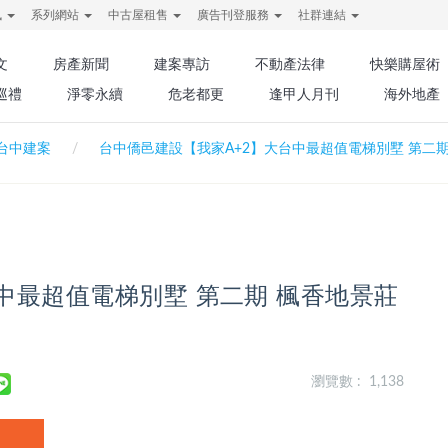
訊
系列網站
中古屋租售
廣告刊登服務
社群連結
文
房產新聞
建案專訪
不動產法律
快樂購屋術
巡禮
淨零永續
危老都更
逢甲人月刊
海外地產
台中建案
台中僑邑建設【我家A+2】大台中最超值電梯別墅 第二期
中最超值電梯別墅 第二期 楓香地景莊
瀏覽數 : 1,138