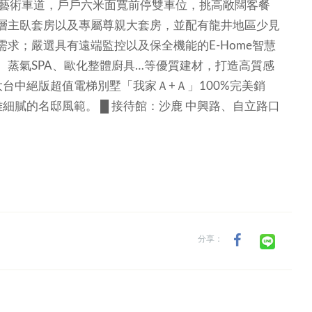
馥藝術車道，戶戶六米面寬前停雙車位，挑高敞闊客餐
層主臥套房以及專屬尊親大套房，並配有龍井地區少見
求；嚴選具有遠端監控以及保全機能的E-Home智慧
蒸氣SPA、歐化整體廚具…等優質建材，打造高質感
大台中絕版超值電梯別墅「我家Ａ+Ａ」100%完美銷
雅細膩的名邸風範。
█ 接待館：沙鹿 中興路、自立路口
分享：