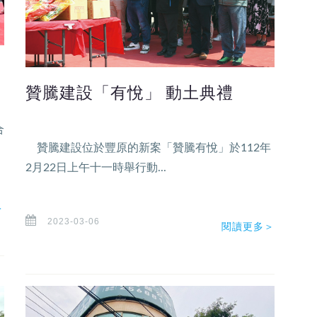
贊騰建設「有悅」 動土典禮
合
贊騰建設位於豐原的新案「贊騰有悅」於112年
2月22日上午十一時舉行動...
＞
2023-03-06
閱讀更多＞