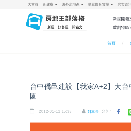
大首頁
新建案
海外房地產
環景影音賞屋
房市資
房地王部落格
新屋開箱
新屋．預售屋．開箱文
重劃特區
首頁
台中僑邑建設【我家A+2】大台
園
2012-01-12 15:38
分享：
列車長