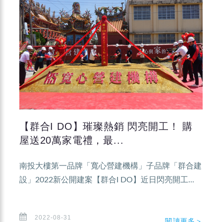
【群合I DO】璀璨熱銷 閃亮開工！ 購
屋送20萬家電禮，最...
南投大樓第一品牌「寬心營建機構」子品牌「群合建
設」2022新公開建案【群合I DO】近日閃亮開工...
2022-08-31
閱讀更多＞