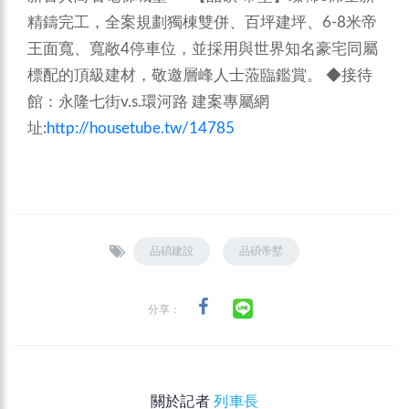
精鑄完工，全案規劃獨棟雙併、百坪建坪、6-8米帝
王面寬、寬敞4停車位，並採用與世界知名豪宅同屬
標配的頂級建材，敬邀層峰人士蒞臨鑑賞。
◆接待
館：永隆七街v.s.環河路
建案專屬網
址:
http://housetube.tw/14785
品碩建設
品碩帝墅
分享：
關於記者
列車長