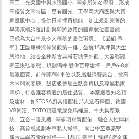
高工、光榮國中與永隆國小…等多所知名學府，形成
高優質文萃特區；更有國光、工學兩大商圈與大買
家量販中心，提供日常採買機能，加上規劃完善的
旱溪康橋綠覆計劃與即將啟用的國家數位圖書館，
已成為大台中最令人稱羨的居住環境。
【品碩‧帝
墅】正臨康橋河岸景觀第一排，坐擁15萬坪興大生
態綠地，結合全棟新古典崗石城堡外觀，大器彰顯
帝王恢弘姿態，規劃獨棟.雙併百坪建坪，戶戶6-8米
氣派面寬、前停開闊4車位以及層退綠藝露台，挑高
六米闊景客廳、飯店級整層主臥套房以及專屬私家
電梯，打造雍容禮遇的居住品質。
本案嚴選知名頂
級建材，如STOSA廚具搭配杜邦人造石檯面、德國
VB衛浴、TOTO頂級電腦免馬桶座、中央集塵系
統、五合一暖風機…等多項精質配備，融合人性與科
技，高質感規劃奢華私人城堡。
南台中至尊豪墅，
新古典崗石電梯城堡──【品碩‧帝墅】臻稀6席全新