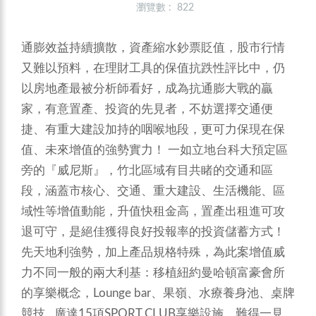
瀏覽數 : 822
通膨效益持續擴散，資產縮水鈔票貶值，股市行情
又難以預料，在理財工具的保值抗跌性評比中，仍
以房地產最被分析師看好，成為抗通膨大戰的贏
家，有意置產、投資的先見者，不妨選擇交通便
捷、有重大建設加持的咽喉地段，更可力保現在保
值、未來增值的強勢實力！
一如立地台科大預定區
旁的『威尼斯』，竹北區域有目共睹的交通和區
段，涵蓋市核心、交通、重大建設、生活機能、區
域性等增值動能，升值快租金高，置產出租進可攻
退可守，是絕佳獲得良好投報率的投資儲蓄方式！
先天地利強勢，加上產品規格特殊，為此案增值威
力不同一般的兩大利基：移植紐約曼哈頓富豪會所
的享樂概念，Lounge bar、果嶺、水療養身池、桌牌
競技…廣達15項SPORT CLUB享樂設施，難得一見