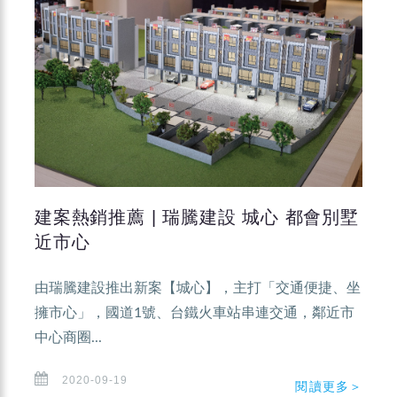
建案熱銷推薦 | 瑞騰建設 城心 都會別墅
近市心
由瑞騰建設推出新案【城心】，主打「交通便捷、坐
擁市心」，國道1號、台鐵火車站串連交通，鄰近市
中心商圈...
2020-09-19
閱讀更多＞