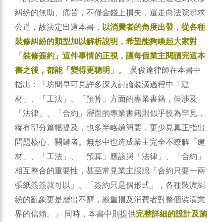
糾紛的無助、痛苦，不僅金錢上損失，還走向法院尋求
公道，故決定出這本書，
以消費者的角度出發，從各種
裝修糾紛的類型加以解析說明，希望能夠喚起大家對
「裝修簽約」這件事情的正視，讓每個業主閱讀完這本
書之後，都能「變得更聰明」。
吳俊達律師在本書中
指出：「坊間早可見許多深入討論裝潢過程中「建
材」、「工法」、「預算」方面的專業書籍，但涉及
「法律」、「合約」層面的專業書籍則似乎較為罕見，
縱有部分篇幅提及，也多半略嫌簡要，更少見真正指出
問題核心、關鍵者。無形中也造成業主完全不瞭解「建
材」、「工法」、「預算」應該與「法律」、「合約」
相互整合的重要性，甚至常見業主誤認「合約只要一兩
張紙簽簽就可以」、「簽約只是個形式」，各種裝潢糾
紛的亂象更是層出不窮，嚴重損及消費者對整個裝潢業
界的信賴。」
同時，本書中則提供
完整詳細的設計及施