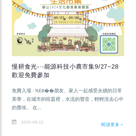
慢耕食光-·-能源科技小農市集9/27~28
歡迎免費參加
免費入場 · %E8��朋友、家人一起感受永續的日常
美學，在城市的喧囂裡，水流的聲音，輕輕洗去心中
的塵埃。 在...
2025-09-22
閱讀更多＞