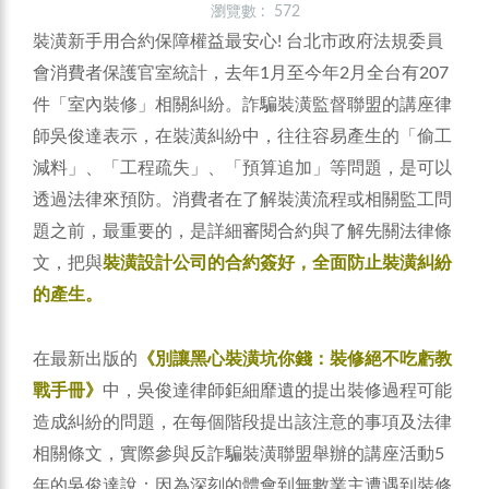
瀏覽數 : 572
裝潢新手用合約保障權益最安心!
台北市政府法規委員
會消費者保護官室統計，去年1月至今年2月全台有207
件「室內裝修」相關糾紛。詐騙裝潢監督聯盟的講座律
師吳俊達表示，在裝潢糾紛中，往往容易產生的「偷工
減料」、「工程疏失」、「預算追加」等問題，是可以
透過法律來預防。消費者在了解裝潢流程或相關監工問
題之前，最重要的，是詳細審閱合約與了解先關法律條
文，把與
裝潢設計公司的合約簽好，全面防止裝潢糾紛
的產生。
在最新出版的
《別讓黑心裝潢坑你錢：裝修絕不吃虧教
戰手冊》
中，吳俊達律師鉅細靡遺的提出裝修過程可能
造成糾紛的問題，在每個階段提出該注意的事項及法律
相關條文，實際參與反詐騙裝潢聯盟舉辦的講座活動5
年的吳俊達說：因為深刻的體會到無數業主遭遇到裝修