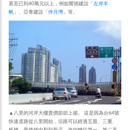
甚至已到40萬元以上，例如耀德建設「
左岸丰
帆
」、亞青建設「
伴月灣
」等。
▲八里的河岸大樓賣價節節上揚。
這是因為台64號
快速道路從八里開始，沿路可以經過五股、三重、
板橋，最後經中和到新店，途中轉往第一、第二高