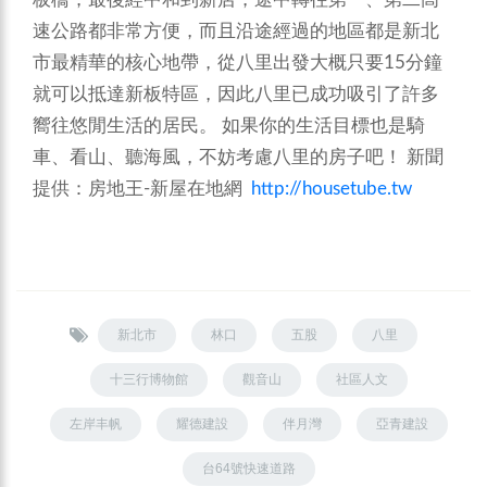
速公路都非常方便，而且沿途經過的地區都是新北
市最精華的核心地帶，從八里出發大概只要15分鐘
就可以抵達新板特區，因此八里已成功吸引了許多
嚮往悠閒生活的居民。
如果你的生活目標也是騎
車、看山、聽海風，不妨考慮八里的房子吧！
新聞
提供：房地王-新屋在地網
http://housetube.tw
新北市
林口
五股
八里
十三行博物館
觀音山
社區人文
左岸丰帆
耀德建設
伴月灣
亞青建設
台64號快速道路