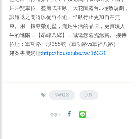
戶戶雙車位、整層式主臥、大花園露台…極致規劃，
讓進退之間得以從容不迫，坐臥行止更加自在無
束。用一棟尊榮別墅，滿足生活的品味，更實現人
生的進階，【昂峰八繹】，誠邀您蒞臨鑑賞。
接待
位址：軍功路一段355號（軍功路vs軍福八路）
建案專屬網址:
http://housetube.tw/16331
昂峰建設
八繹
分享：