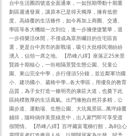
台中生活圈四號道全面通車，一如預期帶動十期重
劃區週邊發展，讓原本已是得天獨厚，擁有低密
度、高綠覆的生活條件，如今再加上商圈、交通、
學區等各大機能一次到位，進一步擁便捷繁華，退
一步得樂活休閒，不僅成為眾所矚目的住宅區首
選，更是台中房市的新戰場，吸引大批移民潮紛紛
湧入，佔領一席之地。
【昂峰八繹】座落正25米景
賢路十期核心，一街相隔景賢生態公園、兒童公
園、東山完全中學，步行僅須5分鐘，並近鄰軍功國
小、建功國小、葳格中學…各大學區，用優良的教育
品質，為子女打造一條明亮的康莊大道，也奠下此
區純樸敦厚的生活風氣。出門擁抱自然芬多精，公
園步道、運動場、生態公園、大坑風景區…萬坪綠覆
鋪排，隨時徜徉美景綠意中，出入家門即可享受渡
假閒情。
【昂峰八繹】百坪藏富電梯行館，為8位心
靈隱富者打造雍容人生，以開闊居家為出發，賦予