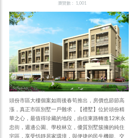
瀏覽數 : 1,001
頭份市區大樓個案如雨後春筍推出，房價也節節高
漲，真正市區別墅一戶難求，【禮墅】位於頭份精
華之心，最值得珍藏的地段，由信東路轉進12米永
忠街，週邊公園、學校林立，優質別墅簇擁的純住
宅區，享受恬靜居家環境，與便捷的民生機能、交