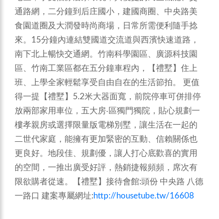
通路網，二分鐘到后庄國小，建國商圈、中央路美
食園道圈及大潤發時尚商場，日常所需便利隨手捻
來。15分鐘內連結雙國道交流道與西濱快速道路，
南下北上暢快交通網。竹南科學園區、廣源科技園
區、竹南工業區都在五分鐘車程內，【禮墅】住上
班、上學全家輕鬆享受自由自在的生活節拍。
更值
得一提【禮墅】5.2米大器面寬，前院停車可併排停
放兩部家用車位，五大房‧區獨門獨院，貼心規劃一
樓孝親房或選擇限量版電梯別墅，讓生活在一起的
二世代家庭，能擁有更加緊密的互動、信賴關係也
更良好。地段佳、規劃優，讓人打心底歡喜的實用
的空間，一推出廣受好評，熱銷捷報頻頻，席次有
限欲購者從速。【禮墅】接待會館:頭份 中央路 八德
一路口
建案專屬網址:
http://housetube.tw/16608