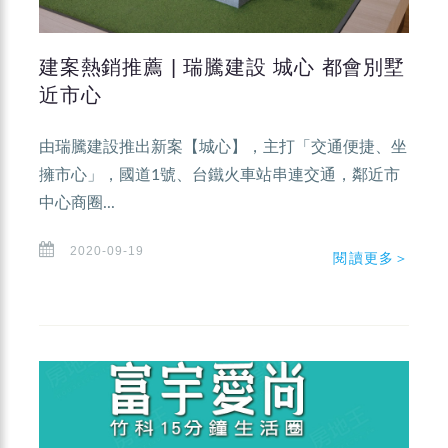
建案熱銷推薦 | 瑞騰建設 城心 都會別墅
近市心
由瑞騰建設推出新案【城心】，主打「交通便捷、坐
擁市心」，國道1號、台鐵火車站串連交通，鄰近市
中心商圈...
2020-09-19
閱讀更多＞