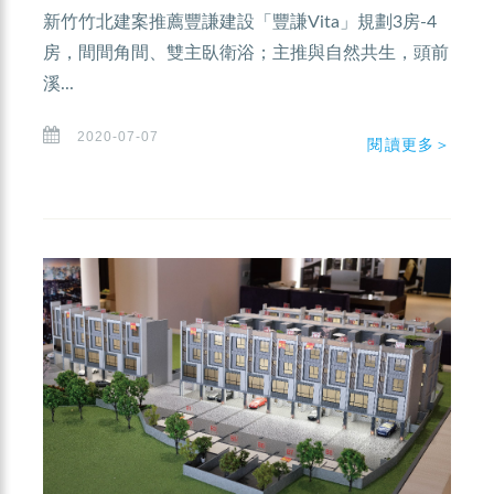
新竹竹北建案推薦豐謙建設「豐謙Vita」規劃3房-4
房，間間角間、雙主臥衛浴；主推與自然共生，頭前
溪...
2020-07-07
閱讀更多＞