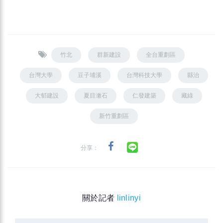
竹北
群新建設
全台重劃區
台灣大學
豆子埔溪
台灣科技大學
縣治
大郁建設
夏目潄石
仁發建築
藏綠
新竹重劃區
分享：
關於記者
linlinyi