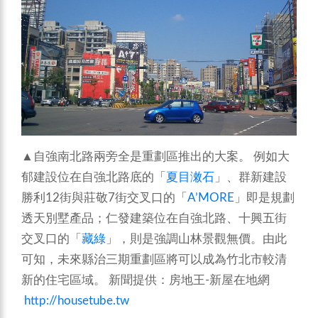
▲自強南北路兩旁全是重劃區推出的大案。 例如大
郁建設位在自強北路底的「
夏目潄石
」、群新建設
勝利12街與莊敬7街交叉口的「
A’MORE
」即是規劃
透天別墅產品；仁發建築位在自強北路、十興五街
交叉口的「
藏綠
」，則是強調山林景觀無價。由此
可知，未來縣治三期重劃區將可以成為竹北市較清
新的住宅區域。 新聞提供：房地王-新屋在地網
http://housetube.tw