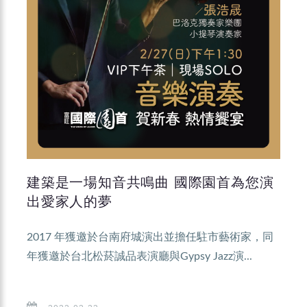
建築是一場知音共鳴曲 國際園首為您演
出愛家人的夢
2017 年獲邀於台南府城演出並擔任駐市藝術家，同
年獲邀於台北松菸誠品表演廳與Gypsy Jazz演...