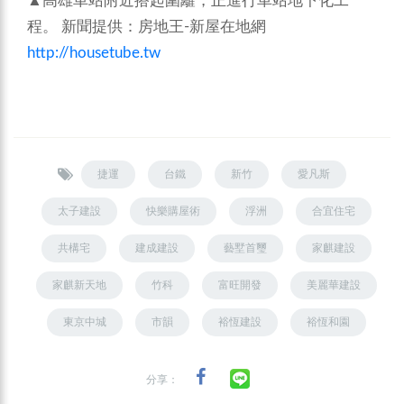
▲高雄車站附近搭起圍籬，正進行車站地下化工
程。
新聞提供：房地王-新屋在地網
http://housetube.tw
捷運
台鐵
新竹
愛凡斯
太子建設
快樂購屋術
浮洲
合宜住宅
共構宅
建成建設
藝墅首璽
家麒建設
家麒新天地
竹科
富旺開發
美麗華建設
東京中城
市韻
裕恆建設
裕恆和園
分享：