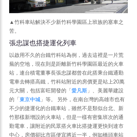
▲竹科車站解決不少新竹科學園區上班族的塞車之
苦。
張忠謀也搭捷運化列車
以啟用不久的台鐵竹科站為例，過去這裡是一片荒
蕪的空地，現在則是距離新竹科學園區最近的火車
站，連台積電董事長張忠謀都曾在此搭乘台鐵通勤
電車去轉搭高鐵，竹科站附近的房價更是站上20萬
元大關，包括富旺開發的「
愛凡斯
」、美麗華建設
的「
東京中城
」等。
另外，在南台灣的高雄市也有
不少的捷運化的台鐵車站，雖然不是類似台北、新
竹那樣新增設的火車站，但是一樣有密集班次的通
勤電車，讓附近的民眾搭火車比搭捷運更快到達市
中心，房價卻比市區便宜將近一半，例如橋頭車站