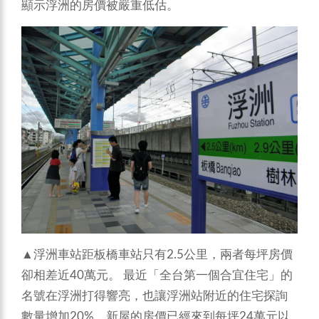
顯示浮洲的房價被嚴重低估。
▲浮洲車站距板橋車站只有2.5公里，兩者每坪房價
卻相差近40萬元。
最近「全台第一個合宜住宅」的
名號在浮洲打得響亮，也讓浮洲站附近的住宅探詢
數量增加20%，新屋的房價已經來到每坪24萬元以