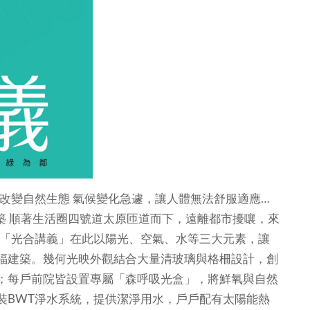
改變自然生態 氣候變化急遽，讓人體無法舒服適應…
築
順著生活圈四號道太原匝道而下，遠離都市擾嚷，來
…「光合講義」在此以陽光、空氣、水等三大元素，讓
福建築。幾何光映外觀結合大量清玻璃與格柵設計，創
；每戶前院皆設置專屬「森呼吸光盒」，將鮮氧與自然
裝BWT淨水系統，提供潔淨用水，戶戶配有太陽能熱