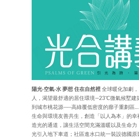
陽光‧空氣‧水
夢想 住在自然裡
全球暖化加劇，
人，渴望最舒適的居住環境—23℃微氣候墅建
到城市桃花源──高綠覆低密度的廍子重劃區
生命與環境友善共生，創造「以人為本」的幸
造光的通道，讓生活空間充滿溫暖以及生命力
光引入地下車道；社區進水口統一裝設德國原