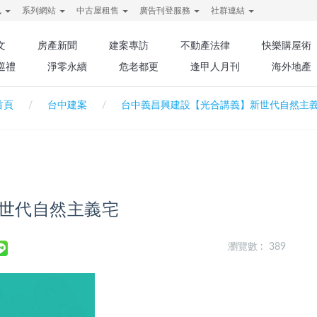
訊
系列網站
中古屋租售
廣告刊登服務
社群連結
文
房產新聞
建案專訪
不動產法律
快樂購屋術
巡禮
淨零永續
危老都更
逢甲人月刊
海外地產
首頁
台中建案
台中義昌興建設【光合講義】新世代自然主
世代自然主義宅
瀏覽數 : 389