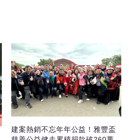
建案熱銷不忘年年公益！雅豐盃
慈善公益健走累積捐款破260萬