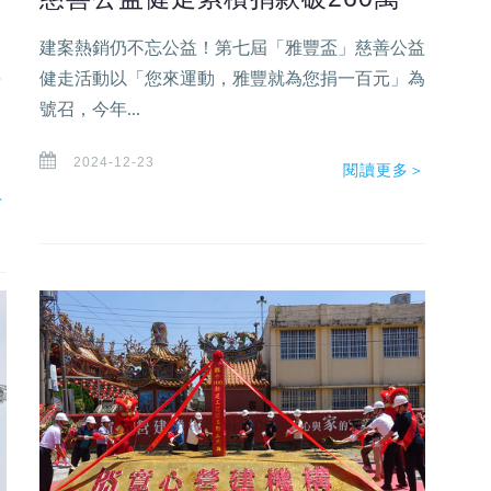
建案熱銷仍不忘公益！第七屆「雅豐盃」慈善公益
年
健走活動以「您來運動，雅豐就為您捐一百元」為
號召，今年...
2024-12-23
閱讀更多＞
＞