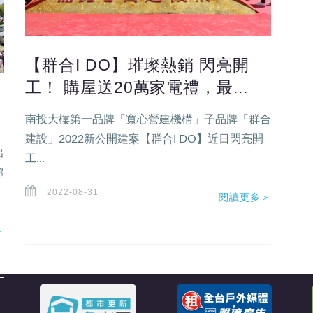
【群合I DO】璀璨熱銷 閃亮開
工！ 購屋送20萬家電禮，最...
南投大樓第一品牌「寬心營建機構」子品牌「群合
建設」2022新公開建案【群合I DO】近日閃亮開
出
工...
超
2022-08-31
閱讀更多＞
＞