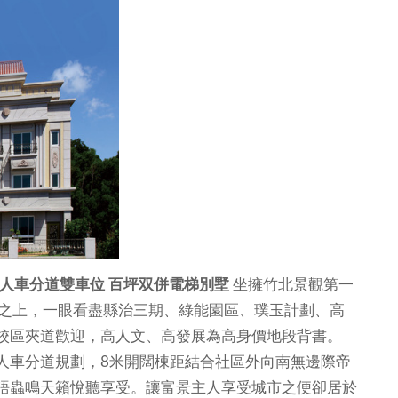
人車分道雙車位 百坪双併電梯別墅
坐擁竹北景觀第一
崗之上，一眼看盡縣治三期、綠能園區、璞玉計劃、高
校區夾道歡迎，高人文、高發展為高身價地段背書。
人車分道規劃，8米開闊棟距結合社區外向南無邊際帝
語蟲鳴天籟悅聽享受。讓富景主人享受城市之便卻居於