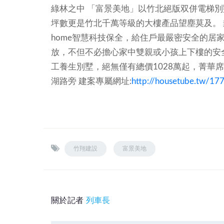
綠林之中
「富景美地」以竹北絕版双併電梯別
坪數更是竹北千萬等級的大樓產品望塵莫及。
home智慧科技保全，給住戶最嚴密安全的居
放，不但不必擔心家中雙親或小孩上下樓的安
工養生別墅，絕無僅有總價1028萬起，菁華
湖路旁
建案專屬網址:
http://housetube.tw/17
竹翔建設
富景美地
關於記者
列車長