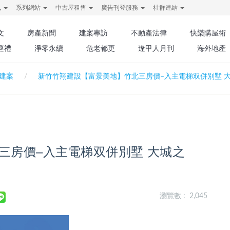
訊
系列網站
中古屋租售
廣告刊登服務
社群連結
文
房產新聞
建案專訪
不動產法律
快樂購屋術
巡禮
淨零永續
危老都更
逢甲人月刊
海外地產
建案
新竹竹翔建設【富景美地】竹北三房價–入主電梯双併別墅 
三房價–入主電梯双併別墅 大城之
瀏覽數 : 2,045