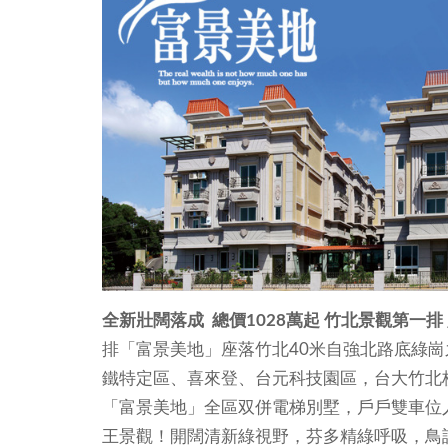
全新壯闊落成 總價1028萬起 竹北景觀第一排
排「富景美地」座落竹北40米自強北路底綠
鐵特定區、喜來登、台元科技園區，台大竹北
「富景美地」全區双併電梯別墅，戶戶雙車位
王景觀！開闊清新綠視野，芬多精綠呼吸，鳥