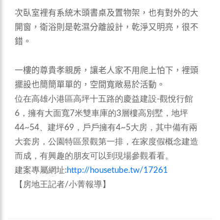
次臥室裡有系統木頭書桌及置物架，也有對外的大
開窗，衛浴則是乾濕分離設計，乾淨又明亮，很不
錯。
一樓的尊貴孝親房，讓老人家不用爬上怕下，裡頭
擺設也簡簡單單的，空間寬敞易於活動。
位在高雄小港區高坪十五路的慶益建設-觀悅行館
6，擁有大面寬7米雙車庫的3層樓高別墅，地坪
44~54、建坪69，戶戶擁有4~5大房，其中備有兩
大套房，公園特區景觀第一排，在家度假概念建造
而成，有興趣的朋友可以到現場參觀看看。
建案專屬網址:
http://housetube.tw/17261
【房地王記者/小菁報導】