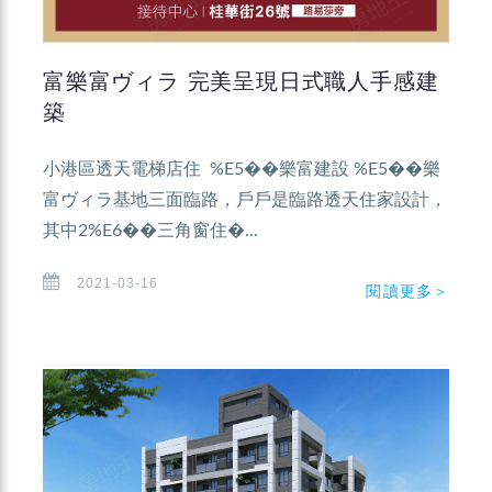
富樂富ヴィラ 完美呈現日式職人手感建
築
小港區透天電梯店住 %E5��樂富建設 %E5��樂
富ヴィラ基地三面臨路，戶戶是臨路透天住家設計，
其中2%E6��三角窗住�...
2021-03-16
閱讀更多＞