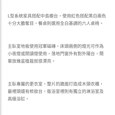
L型系統家具搭配中島櫥台，使用紅色搭配黑白兩色
十分大膽奪目，餐桌則選用全白基調的六人桌椅。
主臥室地板使用冠軍磁磚，床頭兩側的燈光可作為
小夜燈或閱讀燈使用，落地門窗外有對外陽台，簡
單放幾盆植栽就很漂亮。
主臥專屬的更衣室，整片的牆面打造成木頭衣櫃，
最裡頭還有梳妝台，衛浴室裡則有獨立的淋浴室及
高級浴缸。