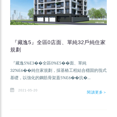
『藏逸5』全區0店面、單純32戶純住家
規劃
『藏逸5%E3��全區0%E5��面、單純
32%E6��純住家規劃，採基樁工程結合穩固的筏式
基礎，以強化的鋼筋骨架蓋5%E6��抗�...
2021-05-20
閱讀更多＞