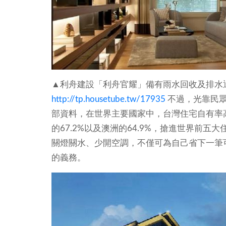
▲利舟建設「利舟官耀」備有雨水回收及排水
http://tp.housetube.tw/17935
不過，光靠民
部資料，在世界主要國家中，台灣住宅自有率高達8
的67.2%以及澳洲的64.9%，搶進世界前
關燈關水、少開空調，不僅可為自己省下一筆
的義務。