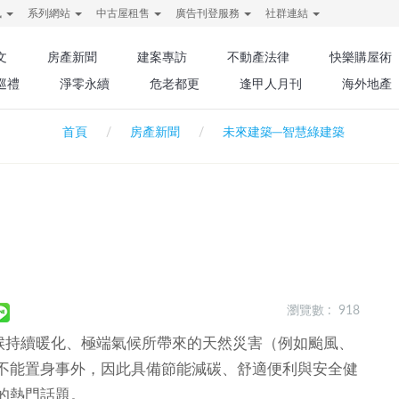
訊
系列網站
中古屋租售
廣告刊登服務
社群連結
文
房產新聞
建案專訪
不動產法律
快樂購屋術
巡禮
淨零永續
危老都更
逢甲人月刊
海外地產
首頁
房產新聞
未來建築─智慧綠建築
瀏覽數 : 918
候持續暖化、極端氣候所帶來的天然災害（例如颱風、
不能置身事外，因此具備節能減碳、舒適便利與安全健
的熱門話題。