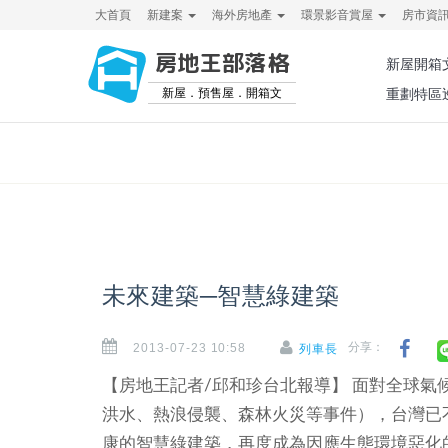
大首頁
新建案
海外房地產
環景影音賞屋
房市資
房地王部落格
新屋開箱
新屋．預售屋．開箱文
重劃特區
未來建築─智慧綠建築
2013-07-23 10:58
分享：
列車長
【房地王記者/邱和珍台北報導】
面對全球氣
洪水、熱浪侵襲、森林火災等事件），台灣已
康的智慧綠建築，再度成為因應生態環境惡化