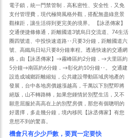
電子鎖，統一門禁管制．高私密性、安全性．又免
支付管理費，現代極簡風格外觀，搭配無盡綠意景
觀棟距，讓生活得到更完美的境界。
【詠丞傳家】
交通便捷條條通，距離國道3號烏日交流道、74生活
圈四號道、中投快速道路‥只要3分鐘，距離國道六
號、高鐵烏日站只要8分鐘車程。透過快速的交通網
絡，由【詠丞傳家】→霧峰區約2分鐘．→大里區約
5分鐘→南區約6分鐘．→彰化約10分鐘‥。
交通建
設造成城鄉距離縮短，公共建設帶動區域房地產的
發展，台中各地房價越漲越高，千萬以下別墅即將
絕版，山不轉路轉，如果您鍾情於別墅生活，又不
願意屈服於高高在上的別墅房價，那您有個聰明的
好選擇，多走幾分鐘，境內移民【詠丞傳家】有您
意想不到的驚喜。
機會只有少少戶數，要買一定要快