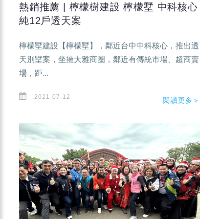
熱銷推薦 | 檸檬樹建設 檸檬墅 中科核心
純12戶透天案
檸檬墅建設【檸檬墅】，鄰近台中中科核心，推出透
天別墅案，坐擁大雅商圈，鄰近有傳統市場、超商賣
場，距...
2021-07-12
閱讀更多＞