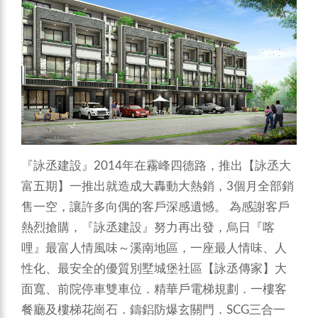
『詠丞建設』2014年在霧峰四德路，推出【詠丞大
富五期】一推出就造成大轟動大熱銷，3個月全部銷
售一空，讓許多向偶的客戶深感遺憾。
為感謝客戶
熱烈搶購，『詠丞建設』努力再出發，烏日『喀
哩』最富人情風味～溪南地區，一座最人情味、人
性化、最安全的優質別墅城堡社區【詠丞傳家】大
面寬、前院停車雙車位．精華戶電梯規劃．一樓客
餐廳及樓梯花崗石．鑄鋁防爆玄關門．SCG三合一