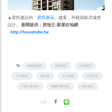
▲君邑建設的「
君邑慕朵
」建案，外觀採歐式城堡
設計。
新聞提供：房地王
-
新屋在地網
http://housetube.tw
桃園重劃區
君邑慕朵
品竣建設
百年建設
君頂會
中正美館
中路特區
中路計畫特區
桃園中路特區
君邑建設
分享：