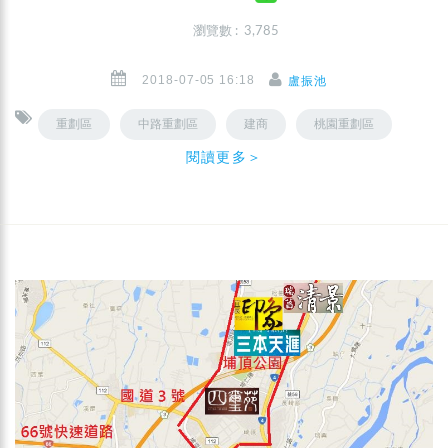
瀏覽數 : 3,785
2018-07-05 16:18
盧振池
重劃區
中路重劃區
建商
桃園重劃區
閱讀更多＞