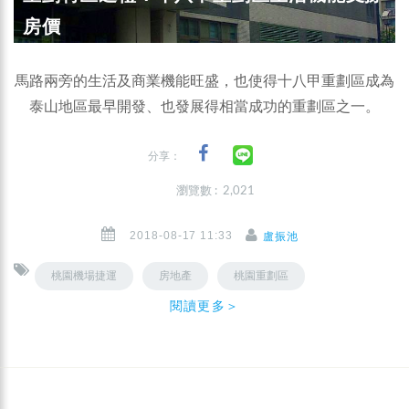
房價
馬路兩旁的生活及商業機能旺盛，也使得十八甲重劃區成為
泰山地區最早開發、也發展得相當成功的重劃區之一。
分享：
瀏覽數 : 2,021
2018-08-17 11:33
盧振池
桃園機場捷運
房地產
桃園重劃區
閱讀更多＞