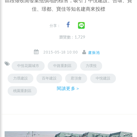
區段徵收開發案抵價地的標售，吸引了中悅建設、合環、寶
佳、璟都、寶佳等知名建商來投標
分享：
瀏覽數 : 1,729
2015-05-18 10:00
盧振池
中悅花園城市
中路重劃區
力璞悅
力璞建設
百年建設
君頂會
中悅建設
閱讀更多＞
桃園重劃區