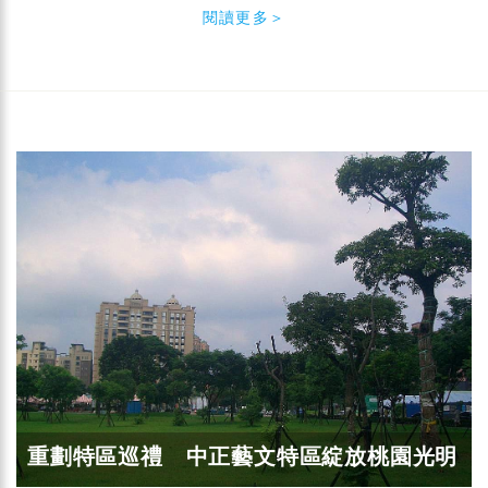
閱讀更多＞
重劃特區巡禮 中正藝文特區綻放桃園光明