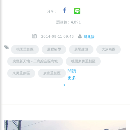
分享：
瀏覽數 : 4,891
2014-09-11 09:46
胡兆陽
桃園重劃區
展耀臻璽
展耀建設
大湳商圈
廣豐新天地－工商綜合區商城
桃園東勇重劃區
閱讀
東勇重劃區
廣豐重劃區
更多
＞