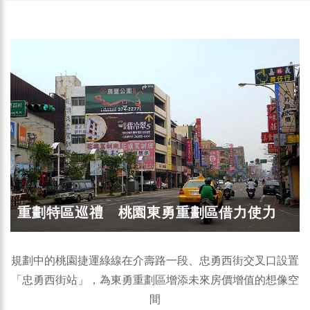
重劃特區巡禮 桃園東勇重劃區借力使力
規劃中的桃園捷運綠線在介壽路一段、忠勇西街交叉口設置
「忠勇西街站」，為東勇重劃區增添未來房價增值的想像空
間