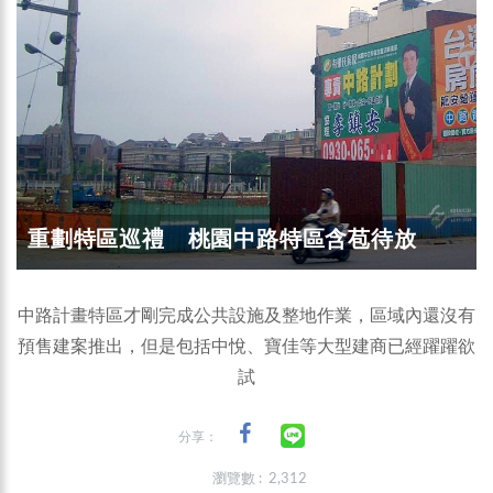
重劃特區巡禮 桃園中路特區含苞待放
中路計畫特區才剛完成公共設施及整地作業，區域內還沒有
預售建案推出，但是包括中悅、寶佳等大型建商已經躍躍欲
試
分享：
瀏覽數 : 2,312