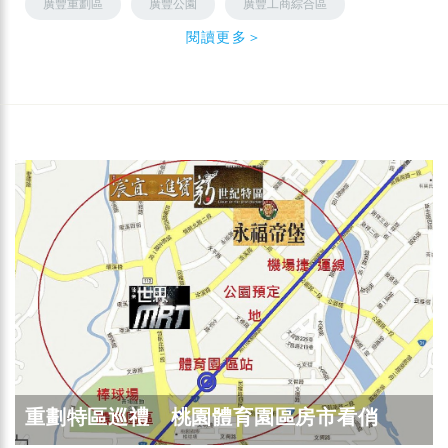
廣豐重劃區
廣豐公園
廣豐工商綜合區
閱讀更多＞
重劃特區巡禮 桃園體育園區房市看俏