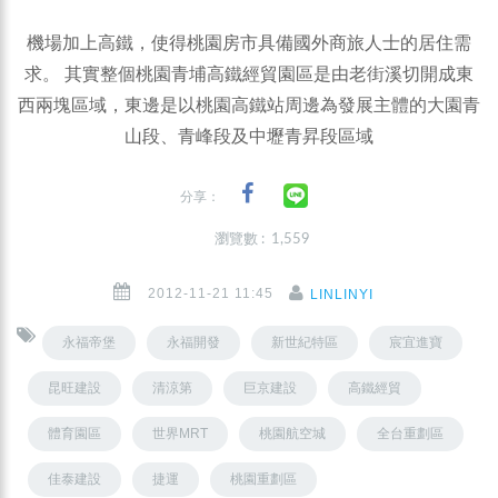
機場加上高鐵，使得桃園房市具備國外商旅人士的居住需
求。 其實整個桃園青埔高鐵經貿園區是由老街溪切開成東
西兩塊區域，東邊是以桃園高鐵站周邊為發展主體的大園青
山段、青峰段及中壢青昇段區域
分享：
瀏覽數 : 1,559
2012-11-21 11:45
LINLINYI
永福帝堡
永福開發
新世紀特區
宸宜進寶
昆旺建設
清涼第
巨京建設
高鐵經貿
體育園區
世界MRT
桃園航空城
全台重劃區
佳泰建設
捷運
桃園重劃區