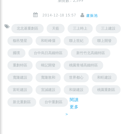
瀏覽數 : 2,599
2014-12-18 15:57
盧振池
北北基重劃區
天藍
三上時上
三上建設
馥邑雙星
和旺峰彊
聯上世紀
聯上開發
國璞
台中烏日高鐵特區
新竹竹北高鐵特區
重劃特區
暐記開發
桃園青埔高鐵特區
寬隆建設
寬隆敦和
世界都心
和旺建設
富旺建設
宜誠建設
和築建設
桃園重劃區
閱讀
新北重劃區
台中重劃區
更多
＞