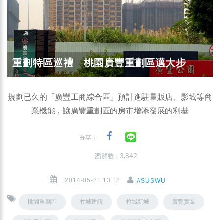
重劃特區巡禮 桃園廣豐重劃區邁大步
規劃已久的「廣豐工商綜合區」預計進駐量販店、影城等商
業機能，讓廣豐重劃區的房市增添發展的利基
分享：
瀏覽數 : 3,842
2014-05-21 13:12
ASUSWU
桃園重劃區
竹城建設
竹城新城
廣豐實業