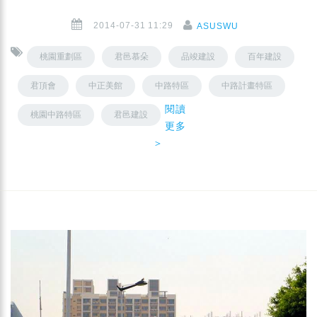
2014-07-31 11:29
ASUSWU
桃園重劃區
君邑慕朵
品竣建設
百年建設
君頂會
中正美館
中路特區
中路計畫特區
閱讀
桃園中路特區
君邑建設
更多
＞