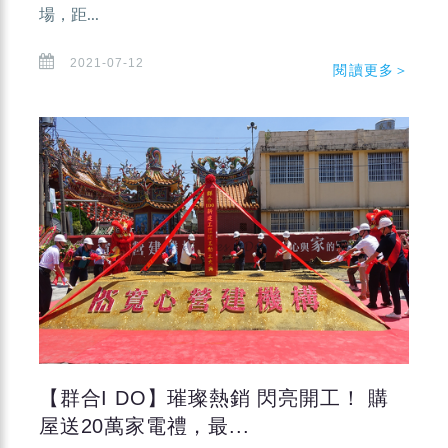
場，距...
2021-07-12
閱讀更多＞
【群合I DO】璀璨熱銷 閃亮開工！ 購
屋送20萬家電禮，最...