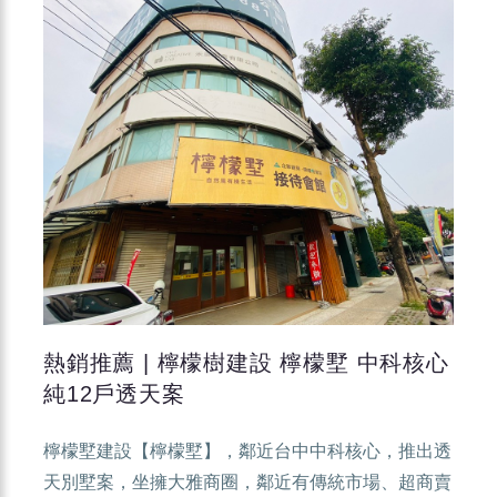
熱銷推薦 | 檸檬樹建設 檸檬墅 中科核心
純12戶透天案
檸檬墅建設【檸檬墅】，鄰近台中中科核心，推出透
天別墅案，坐擁大雅商圈，鄰近有傳統市場、超商賣