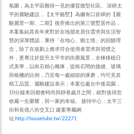
氛圍，為太平區難得一見的優質微型社區。
深耕太
平的麗馳建設，【太平藝墅】為繼有口皆碑的【麗
馳麗景一期、二期】後所推出的第三號墅居作品，
本案集結其長年來對於在地朋友居住需求與生活智
慧的深厚體認，秉持「在地心、鄉土情」的回饋理
念，除了在規劃上務求符合使用者需求與習慣之
外，更專注於提升太平市的街廓風景，全棟移植日
式美學，以崗石精心雕琢，從崗石間的接縫、玻璃
與格柵的比例，乃至每一處細節的琢磨，均可見其
精工品質。麗馳建設表示：本案位處台中後花園，
10分鐘來回都會時尚與靜巷歲月之間，絕對值得您
收藏一生榮耀，與一家的幸福。
接待中心：太平三
街和長億八街交叉口
建案專屬網
址:
http://housetube.tw/22271