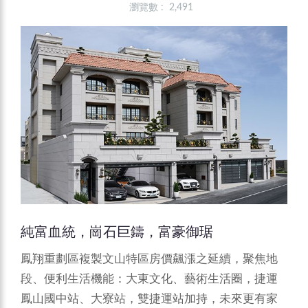
瀏覽數 : 2,491
純富血統，崗石巨鑄，富豪御琚
鳳翔重劃區複製文山特區房價飆漲之延續，聚焦地
段、便利生活機能：大東文化、藝術生活圈，捷運
鳳山國中站、大寮站，雙捷運站加持，未來更有家