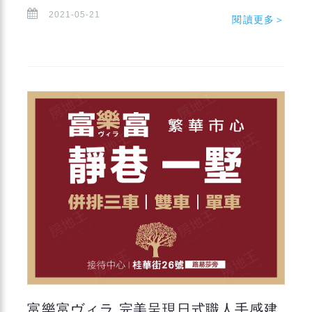
2021-05-21
閱讀更多＞
富樂富ヴィラ 完美呈現日式職人手感建