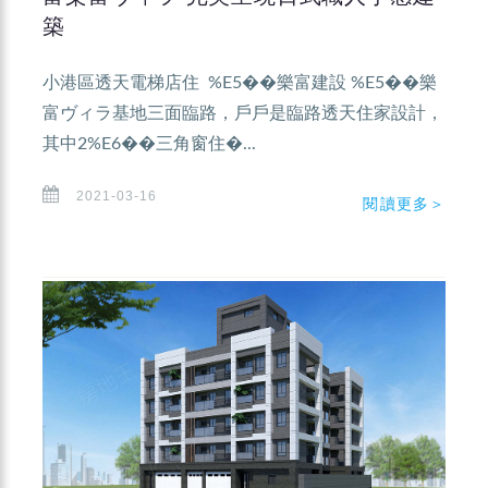
築
小港區透天電梯店住 %E5��樂富建設 %E5��樂
富ヴィラ基地三面臨路，戶戶是臨路透天住家設計，
其中2%E6��三角窗住�...
2021-03-16
閱讀更多＞