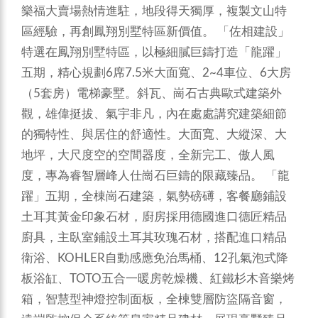
樂福大賣場熱情進駐，地段得天獨厚，複製文山特
區經驗，再創鳳翔別墅特區新價值。
「佐相建設」
特選在鳳翔別墅特區，以極細膩巨鑄打造「龍躍」
五期，精心規劃6席7.5米大面寬、2~4車位、6大房
（5套房）電梯豪墅。斜瓦、崗石古典歐式建築外
觀，雄偉挺拔、氣宇非凡，內在處處講究建築細節
的獨特性、與居住的舒適性。大面寬、大縱深、大
地坪，大尺度空的空間器度，全新完工、傲人風
度，專為睿智層峰人仕崗石巨鑄的限藏臻品。
「龍
躍」五期，全棟崗石建築，氣勢磅礡，客餐廳鋪設
土耳其黃金印象石材，廚房採用德國進口德匠精品
廚具，主臥室鋪設土耳其玫瑰石材，搭配進口精品
衛浴、KOHLER自動感應免治馬桶、12孔氣泡式降
板浴缸、TOTO五合一暖房乾燥機、紅鐵杉木音樂烤
箱，智慧型神燈控制面板，全棟雙層防盜隔音窗，