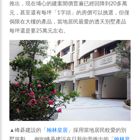
推出，現在埔心的建案開價普遍已經回降到20多萬
元，甚至還有每坪「1字頭」的房價可以挑選，但僅
侷限在大樓的產品，當地居民最愛的透天別墅產品
每坪還是要25萬元左右。
▲峰碁建設的「
翰林皇居
」採用當地居民較愛的別
墅規劃。 例如峰碁建設在日新街旁推出的「
翰林皇