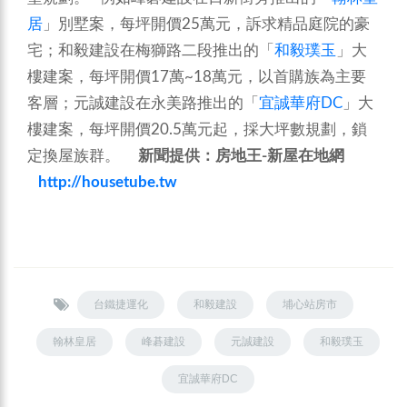
居
」別墅案，每坪開價25萬元，訴求精品庭院的豪
宅；和毅建設在梅獅路二段推出的「
和毅璞玉
」大
樓建案，每坪開價17萬~18萬元，以首購族為主要
客層；元誠建設在永美路推出的「
宜誠華府DC
」大
樓建案，每坪開價20.5萬元起，採大坪數規劃，鎖
定換屋族群。
新聞提供：房地王
-
新屋在地網
http://housetube.tw
台鐵捷運化
和毅建設
埔心站房市
翰林皇居
峰碁建設
元誠建設
和毅璞玉
宜誠華府DC