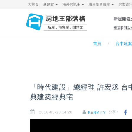
大首頁
新建案
海外房地產
環景影音賞屋
房市資
房地王部落格
新屋開箱
新屋．預售屋．開箱文
重劃特區
首頁
台中建案
「時代建設」總經理 許宏丞 
典建築經典宅
2016-05-20 14:20
分享：
KENMITY