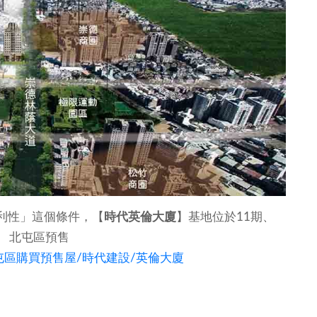
利性」這個條件，【
時代英倫大廈
】基地位於11期、
 北屯區預售
/24840/北屯區購買預售屋/時代建設/英倫大廈