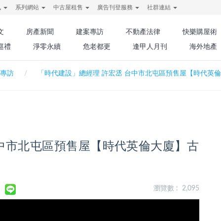
訊
系列網站
中古屋租售
廣告刊登服務
社群連結
文
房產新聞
建案專訪
不動產法律
快樂購屋術
巡禮
淨零永續
危老都更
逢甲人月刊
海外地產
專訪
「時代建設」總經理 許宏丞 台中市北屯區預售屋【時代英
台中市北屯區預售屋【時代英倫大廈】古
瀏覽數 : 2,095