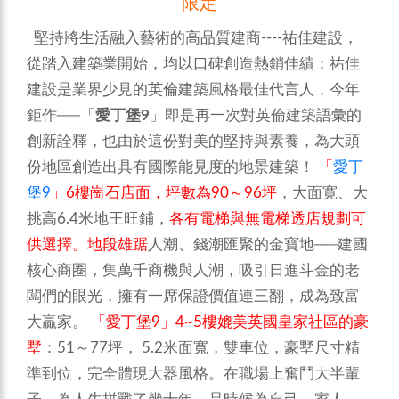
限定
堅持將生活融入藝術的高品質建商----祐佳建設，
從踏入建築業開始，均以口碑創造熱銷佳績；祐佳
建設是業界少見的英倫建築風格最佳代言人，今年
鉅作──「
愛丁堡9
」即是再一次對英倫建築語彙的
創新詮釋，也由於這份對美的堅持與素養，為大頭
份地區創造出具有國際能見度的地景建築！
「
愛丁
堡9
」6樓崗石店面，坪數為90～96坪
，大面寛、大
挑高6.4米地王旺鋪，
各有電梯與無電梯透店規劃可
供選擇。地段雄踞
人潮、錢潮匯聚的金寶地──建國
核心商圈，集萬千商機與人潮，吸引日進斗金的老
闆們的眼光，擁有一席保證價值連三翻，成為致富
大贏家。
「愛丁堡9」4~5樓媲美英國皇家社區的豪
墅
：51～77坪， 5.2米面寬，雙車位，豪墅尺寸精
準到位，完全體現大器風格。在職場上奮鬥大半輩