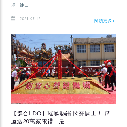
場，距...
2021-07-12
閱讀更多＞
【群合I DO】璀璨熱銷 閃亮開工！ 購
屋送20萬家電禮，最...