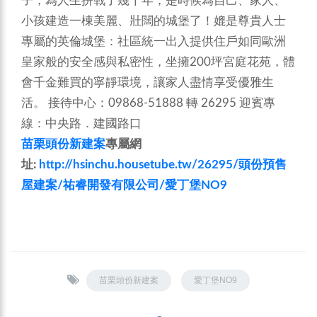
子，為人生拼戰了幾十年，是時候為自己、家人、
小孩建造一棟美麗、壯闊的城堡了！媲是尊貴人士
專屬的英倫城堡：社區統一出入提供住戶如同歐洲
皇家般的安全感與私密性，坐擁200坪宮庭花苑，體
會千金難買的寧靜環境，讓家人盡情享受優雅生
活。
接待中心：09868-51888 轉 26295 迎賓專
線：中央路．建國路口
苗栗頭份新建案
專屬網
址:
http://hsinchu.housetube.tw/26295/頭份預售
屋建案/祐睿開發有限公司/愛丁堡NO9
苗栗頭份新建案
愛丁堡NO9