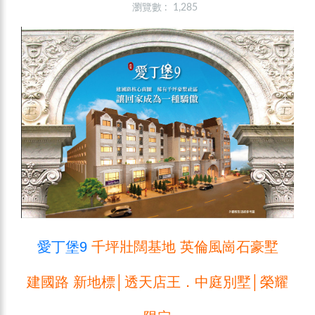
瀏覽數 : 1,285
愛丁堡9
千坪壯闊基地 英倫風崗石豪墅
建國路 新地標│透天店王．中庭別墅│榮耀